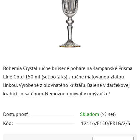
hviezdičiek.
Bohemia Crystal ručne brúsené poháre na šampanské Prisma
Line Gold 150 ml (set po 2 ks) s ručne maľovanou zlatou
linkou. Vyrobené z olovnatého krištáľu. Balené v darčekovej
krabici so saténom. Nemožno umývať v umývačke!
Dostupnosť
Skladom
(>5 set)
Kód:
12116/F150/PRLG/2/S