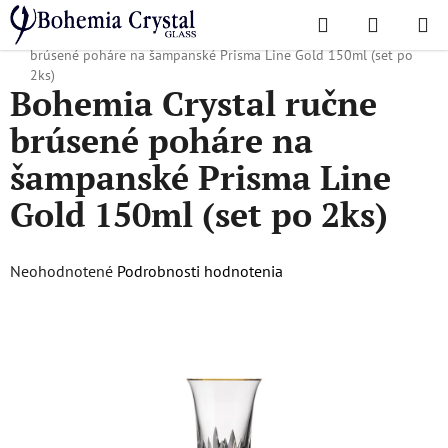
Prejsť
Hľadať
NÁKUP
na
Domov
/
Obľúbené kolekcie
/
Prisma line gold
/
Bohemia Crystal ručne
KOŠÍK
obsah
brúsené poháre na šampanské Prisma Line Gold 150ml (set po
2ks)
Bohemia Crystal ručne
brúsené poháre na
šampanské Prisma Line
Gold 150ml (set po 2ks)
Priemerné
Neohodnotené
Podrobnosti hodnotenia
hodnotenie
produktu
je
0,0
z
5