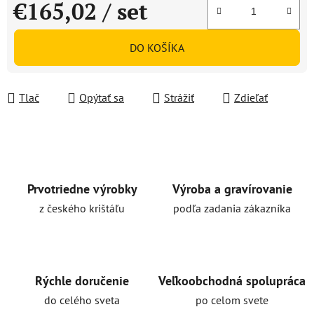
€165,02
/ set
Jednotková cena:
DO KOŠÍKA
Tlač
Opýtať sa
Strážiť
Zdieľať
Prvotriedne výrobky
Výroba a gravírovanie
z českého krištáľu
podľa zadania zákazníka
Rýchle doručenie
Veľkoobchodná spolupráca
do celého sveta
po celom svete