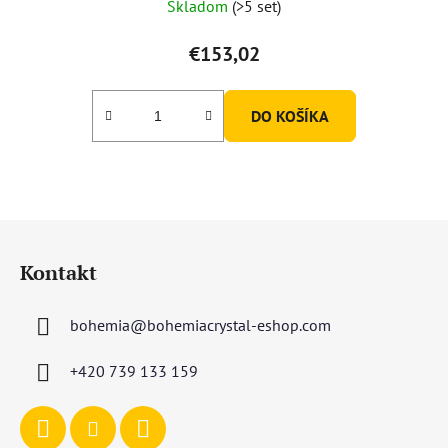
Skladom
(>5 set)
€153,02
DO KOŠÍKA
Z
á
Kontakt
p
ä
bohemia
@
bohemiacrystal-eshop.com
t
i
+420 739 133 159
e