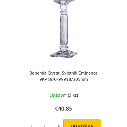
Bohemia Crystal Svietnik Eminence
9KA38/0/99918/305mm
Priemerné
Skladom
(3 ks)
hodnotenie
produktu
€40,85
je
5,0
DO KOŠÍKA