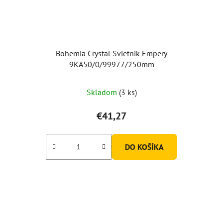
Bohemia Crystal Svietnik Empery
9KA50/0/99977/250mm
Priemerné
Skladom
(3 ks)
hodnotenie
produktu
€41,27
je
3,0
DO KOŠÍKA
z
5
hviezdičiek.