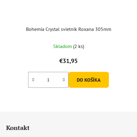
Bohemia Crystal svietnik Roxana 305mm
Skladom
(2 ks)
€31,95
DO KOŠÍKA
Z
á
Kontakt
p