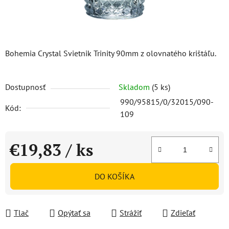
Bohemia Crystal Svietnik Trinity 90mm z olovnatého krištáľu.
Dostupnosť
Skladom
(5 ks)
990/95815/0/32015/090-
Kód:
109
€19,83
/ ks
Jednotková cena:
DO KOŠÍKA
Tlač
Opýtať sa
Strážiť
Zdieľať