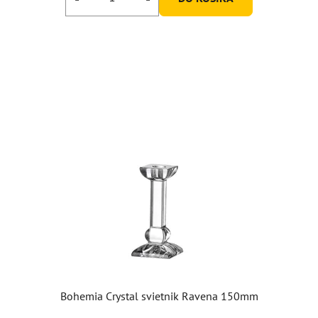
z
5
hviezdičiek.
Bohemia Crystal svietnik Ravena 150mm