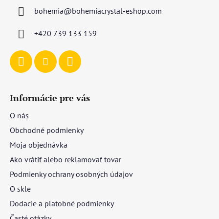
ä
bohemia
@
bohemiacrystal-eshop.com
t
i
+420 739 133 159
e
Informácie pre vás
O nás
Obchodné podmienky
Moja objednávka
Ako vrátiť alebo reklamovať tovar
Podmienky ochrany osobných údajov
O skle
Dodacie a platobné podmienky
Časté otázky