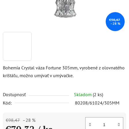
€98,47
–28 %
Bohemia Crystal váza Fortune 305mm, vyrobené z olovnatého
krištáľu, možno umývať v umývačke.
Dostupnosť
Skladom
(2 ks)
Kód:
80208/61024/305MM
€98,47
–28 %