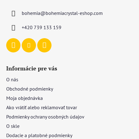
p
ä
bohemia
@
bohemiacrystal-eshop.com
t
i
+420 739 133 159
e
Informácie pre vás
O nás
Obchodné podmienky
Moja objednávka
Ako vrátiť alebo reklamovať tovar
Podmienky ochrany osobných údajov
O skle
Dodacie a platobné podmienky