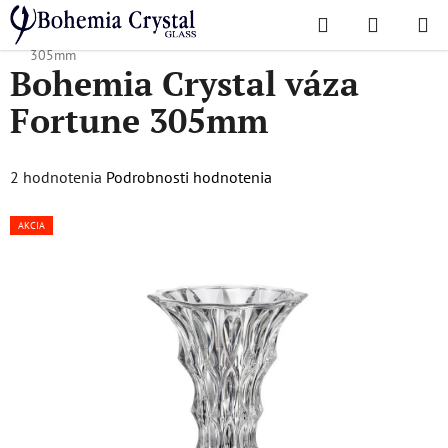
Prejsť
Hľadať
NÁKUP
na
Domov
/
Obľúbené kolekcie
/
Fortune
/
Bohemia Crystal váza Fortune
KOŠÍK
obsah
305mm
Bohemia Crystal váza
Fortune 305mm
Priemerné
2 hodnotenia
Podrobnosti hodnotenia
hodnotenie
AKCIA
produktu
je
5,0
z
5
hviezdičiek.