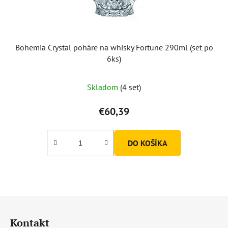
Bohemia Crystal poháre na whisky Fortune 290ml (set po
6ks)
Skladom
(4 set)
€60,39
DO KOŠÍKA
Z
á
Kontakt