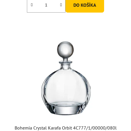
DO KOŠÍKA
z
5
hviezdičiek.
Bohemia Crystal Karafa Orbit 4C777/1/00000/080l