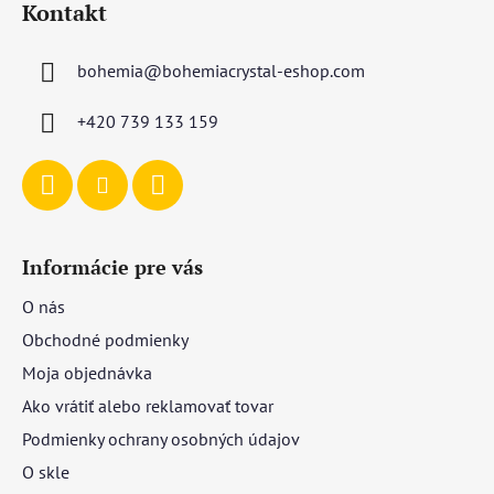
Kontakt
p
ä
bohemia
@
bohemiacrystal-eshop.com
t
i
+420 739 133 159
e
Informácie pre vás
O nás
Obchodné podmienky
Moja objednávka
Ako vrátiť alebo reklamovať tovar
Podmienky ochrany osobných údajov
O skle