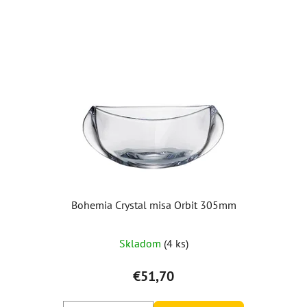
Bohemia Crystal misa Orbit 305mm
Priemerné
Skladom
(4 ks)
hodnotenie
produktu
€51,70
je
5,0