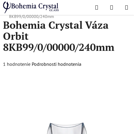
Prejsť
Hľadať
NÁKUP
na
Domov
/
Obľúbené kolekcie
/
Orbit
/
Bohemia Crystal Váza Orbit
KOŠÍK
obsah
8KB99/0/00000/240mm
Bohemia Crystal Váza
Orbit
8KB99/0/00000/240mm
Priemerné
1 hodnotenie
Podrobnosti hodnotenia
hodnotenie
produktu
je
5,0
z
5
hviezdičiek.