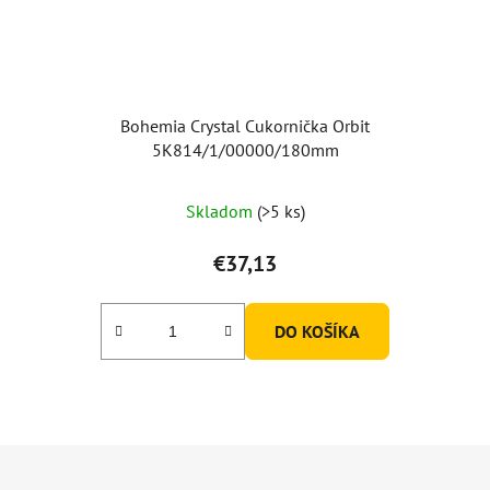
Bohemia Crystal Cukornička Orbit
5K814/1/00000/180mm
Skladom
(>5 ks)
€37,13
DO KOŠÍKA
Z
á