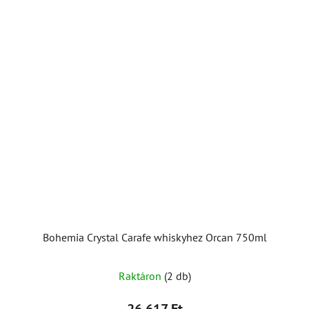
Bohemia Crystal Carafe whiskyhez Orcan 750ml
A
Raktáron
(2 db)
termék
átlagos
26 617 Ft