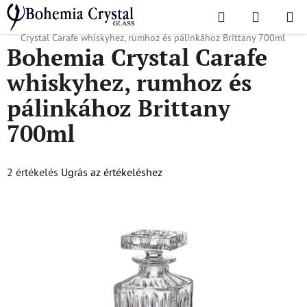
Ugrás
Keresés
KOSÁR
a
Kezdőlap
/
Karaffák
/
Karaffák whiskyhez, rumhoz és pálinkához
/
Bohemia
fő
Crystal Carafe whiskyhez, rumhoz és pálinkához Brittany 700ml
Bohemia Crystal Carafe
tartalomhoz
whiskyhez, rumhoz és
pálinkához Brittany
700ml
A
2 értékelés
Ugrás az értékeléshez
termék
átlagos
értékelése
5-
ből
5,0
csillag.