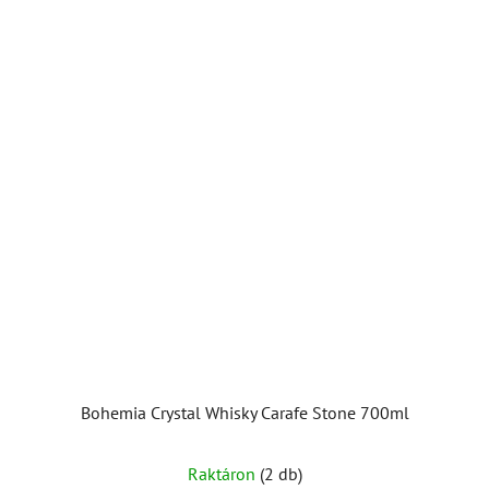
Bohemia Crystal Whisky Carafe Stone 700ml
A
Raktáron
(2 db)
termék