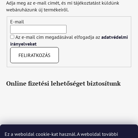
Adja meg az e-mail címét, és mi tájékoztatást küldünk
webáruházunk új termékeiről.
E-mail
Az e-mail cím megadásával elfogadja az
adatvédelmi
irányelveket
FELIRATKOZÁS
Online fizetési lehetőséget biztosítunk
Ez a weboldal cookie-kat használ. A weboldal további
Čeština
Slovenčina
English
Deutsch
Magyar