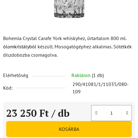
Bohemia Crystal Carafe York whiskyhez, űrtartalom 800 ml.
ólomkristályból
készült. Mosogatógéphez alkalmas. Sötétkék
díszdobozba csomagolva.
Elérhetőség
Raktáron
(1 db)
290/41081/1/11035/080-
Kód:
109
23 250 Ft
/ db
Egységár:
KOSÁRBA