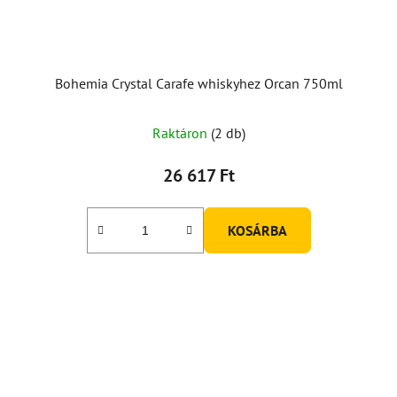
Bohemia Crystal Carafe whiskyhez Orcan 750ml
A
Raktáron
(2 db)
termék
átlagos
26 617 Ft
értékelése
5-
KOSÁRBA
ből
5,0
csillag.