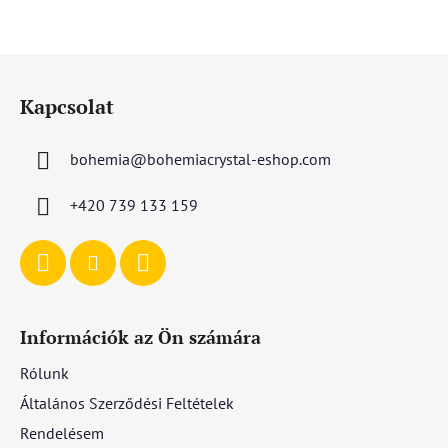
L
á
Kapcsolat
b
l
bohemia
@
bohemiacrystal-eshop.com
é
c
+420 739 133 159
Információk az Ön számára
Rólunk
Általános Szerződési Feltételek
Rendelésem