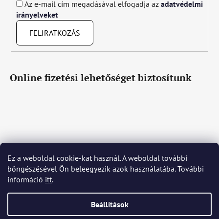
Az e-mail cím megadásával elfogadja az
adatvédelmi
irányelveket
FELIRATKOZÁS
Online fizetési lehetőséget biztosítunk
Ez a weboldal cookie-kat használ. A weboldal további
Čeština
Slovenčina
English
Deutsch
Magyar
böngészésével Ön beleegyezik azok használatába. További
Język polski
Română
Italiano
Español
Français
információ
itt
.
Português
Български
Hrvatski
Slovenščina
Srpski
Nederlands
Українська
Ελληνικά
Svenska
Dansk
Beállítások