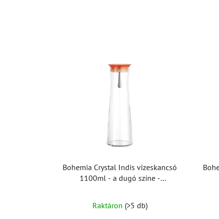
Bohemia Crystal Indis vizeskancsó
Bohe
1100ml - a dugó színe -
narancssárga
A
Raktáron
(>5 db)
termék