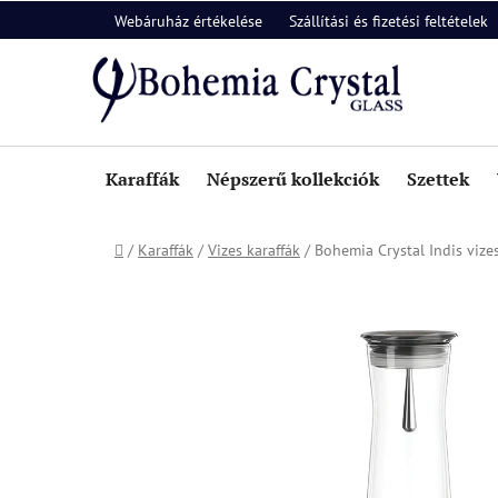
Ugrás
Webáruház értékelése
Szállítási és fizetési feltételek
a
fő
tartalomhoz
Karaffák
Népszerű kollekciók
Szettek
Kezdőlap
/
Karaffák
/
Vizes karaffák
/
Bohemia Crystal Indis vizes