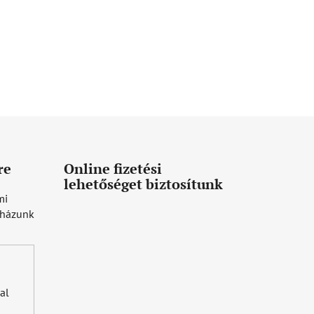
re
Online fizetési
lehetőséget biztosítunk
mi
uházunk
al