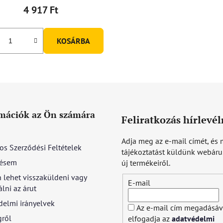
4 917 Ft
KOSÁRBA
mációk az Ön számára
Feliratkozás hírlevél
Adja meg az e-mail címét, és 
os Szerződési Feltételek
tájékoztatást küldünk webár
ésem
új termékeiről.
 lehet visszaküldeni vagy
E-mail
lni az árut
delmi irányelvek
Az e-mail cím megadásáv
gről
elfogadja az
adatvédelmi