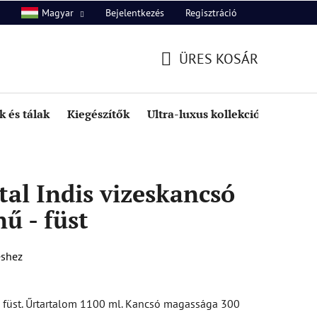
Bejelentkezés
Regisztráció
Magyar
unk
Kapcsolat
ÜRES KOSÁR
KOSÁR
 és tálak
Kiegészítők
Ultra-luxus kollekció
Kedve
al Indis vizeskancsó
nű - füst
éshez
e füst. Űrtartalom 1100 ml. Kancsó magassága 300