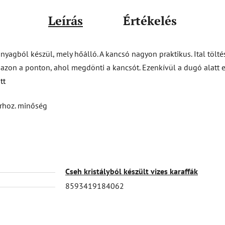
Leírás
Értékelés
yagból készül, mely hőálló. A kancsó nagyon praktikus. Ital tölté
t azon a ponton, ahol megdönti a kancsót. Ezenkívül a dugó alatt 
itt
rhoz. minőség
Cseh kristályból készült vizes karaffák
8593419184062