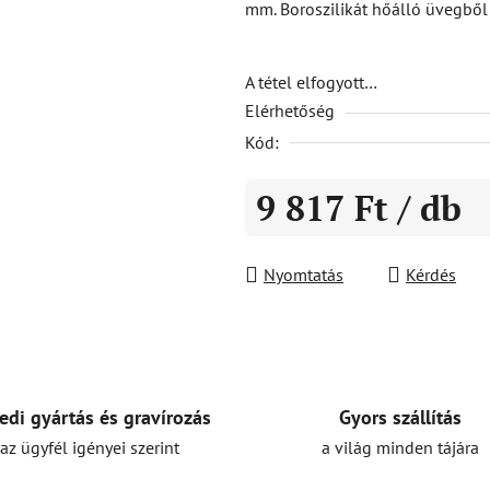
mm. Boroszilikát hőálló üvegbő
5-
ből
0,0
A tétel elfogyott…
Elérhetőség
csillag.
Kód:
9 817 Ft
/ db
Egységár:
Nyomtatás
Kérdés
Gyors szállítás
edi gyártás és gravírozás
a világ minden tájára
az ügyfél igényei szerint