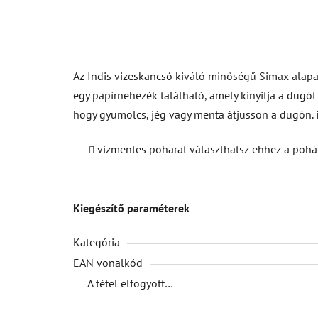
Az Indis vizeskancsó kiváló minőségű Simax alapan
egy papírnehezék található, amely kinyitja a dugó
hogy gyümölcs, jég vagy menta átjusson a dugón.
vízmentes poharat választhatsz ehhez a pohá
Kiegészítő paraméterek
Kategória
EAN vonalkód
A tétel elfogyott…