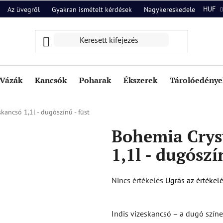
HUF
Az üvegről
Gyakran ismételt kérdések
Nagykereskedelem
Ról
Vázák
Kancsók
Poharak
Ékszerek
Tárolóedények
kancsó 1,1l - dugószínű - füst
Bohemia Cryst
1,1l - dugószí
A
Nincs értékelés
Ugrás az értékel
termék
átlagos
Indis vizeskancsó – a dugó szín
értékelése