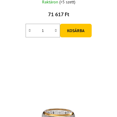
Raktáron
(>5 szett)
71 617 Ft
KOSÁRBA