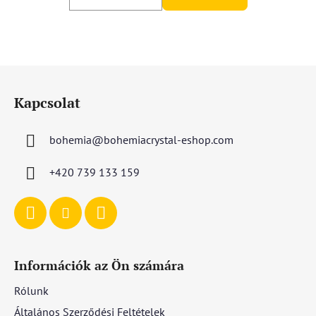
L
á
Kapcsolat
b
l
bohemia
@
bohemiacrystal-eshop.com
é
c
+420 739 133 159
Információk az Ön számára
Rólunk
Általános Szerződési Feltételek