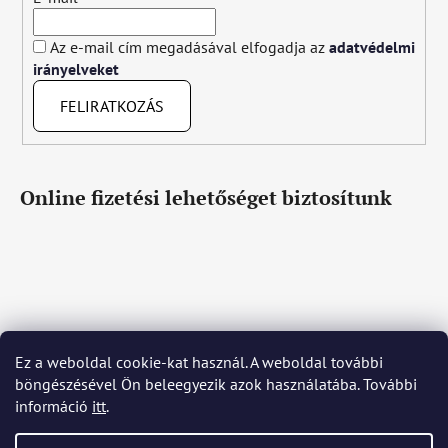
Az e-mail cím megadásával elfogadja az
adatvédelmi
irányelveket
FELIRATKOZÁS
Online fizetési lehetőséget biztosítunk
Ez a weboldal cookie-kat használ. A weboldal további
Čeština
Slovenčina
English
Deutsch
Magyar
böngészésével Ön beleegyezik azok használatába. További
Język polski
Română
Italiano
Español
Français
információ
itt
.
Português
Български
Hrvatski
Slovenščina
Srpski
Nederlands
Українська
Ελληνικά
Svenska
Dansk