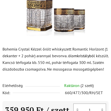
Bohemia Crystal Kézzel őrölt whiskyszett Romantic Horizont (1
dekanter + 2 pohár) arannyal bevonva.
ólomkristályból
készült.
Kancsó térfogata kb. 550 ml, pohár térfogata 300 ml. Szatén
díszdobozba csomagolva. Ne mosogassa mosogatógépben!
Elérhetőség
Raktáron
(2 szett)
Kód:
660/477/300/RH/SET
359 950 Ft
/ szett