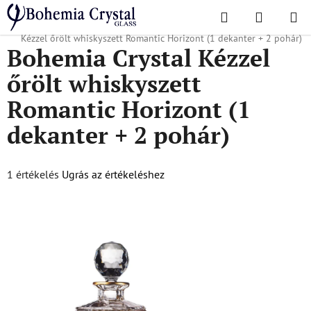
Ugrás
Keresés
KOSÁR
a
Kezdőlap
/
Népszerű kollekciók
/
Romantikus horizont
/
Bohemia Crystal
fő
Kézzel őrölt whiskyszett Romantic Horizont (1 dekanter + 2 pohár)
Bohemia Crystal Kézzel
tartalomhoz
őrölt whiskyszett
Romantic Horizont (1
dekanter + 2 pohár)
A
1 értékelés
Ugrás az értékeléshez
termék
átlagos
értékelése
5-
ből
5,0
csillag.