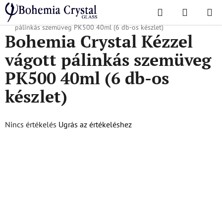
Ugrás
Keresés
KOSÁR
a
Kezdőlap
/
Népszerű kollekciók
/
PK500
/
Bohemia Crystal Kézzel vágott
fő
pálinkás szemüveg PK500 40ml (6 db-os készlet)
Bohemia Crystal Kézzel
tartalomhoz
vágott pálinkás szemüveg
PK500 40ml (6 db-os
készlet)
A
Nincs értékelés
Ugrás az értékeléshez
termék
átlagos
értékelése
5-
ből
0,0
csillag.