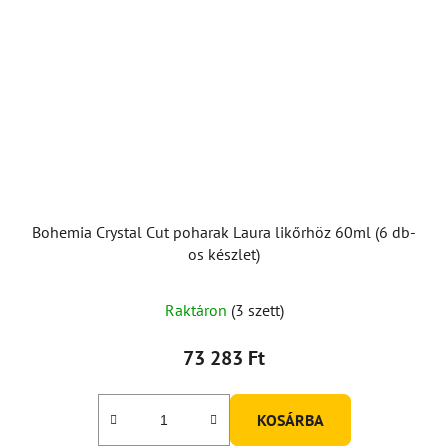
Bohemia Crystal Cut poharak Laura likőrhöz 60ml (6 db-
os készlet)
Raktáron
(3 szett)
73 283 Ft
KOSÁRBA