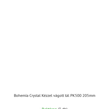
Bohemia Crystal Kézzel vágott tál PK500 205mm
Raktáron
(3 db)