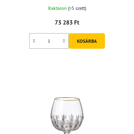
Raktáron
(>5 szett)
73 283 Ft
KOSÁRBA