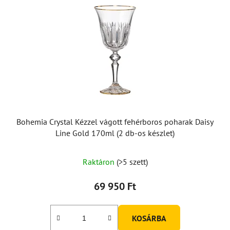
Bohemia Crystal Kézzel vágott fehérboros poharak Daisy
Line Gold 170ml (2 db-os készlet)
Raktáron
(>5 szett)
69 950 Ft
KOSÁRBA