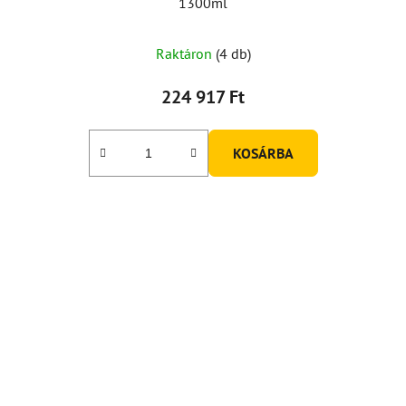
1300ml
Raktáron
(4 db)
224 917 Ft
KOSÁRBA