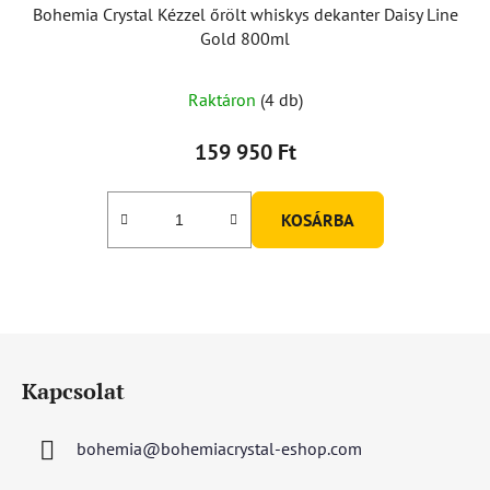
Bohemia Crystal Kézzel őrölt whiskys dekanter Daisy Line
Gold 800ml
Raktáron
(4 db)
159 950 Ft
KOSÁRBA
L
á
Kapcsolat
b
l
bohemia
@
bohemiacrystal-eshop.com
é
c