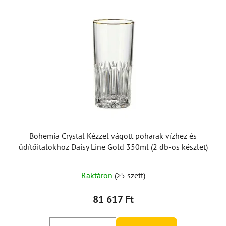
Bohemia Crystal Kézzel vágott poharak vízhez és
üdítőitalokhoz Daisy Line Gold 350ml (2 db-os készlet)
Raktáron
(>5 szett)
81 617 Ft