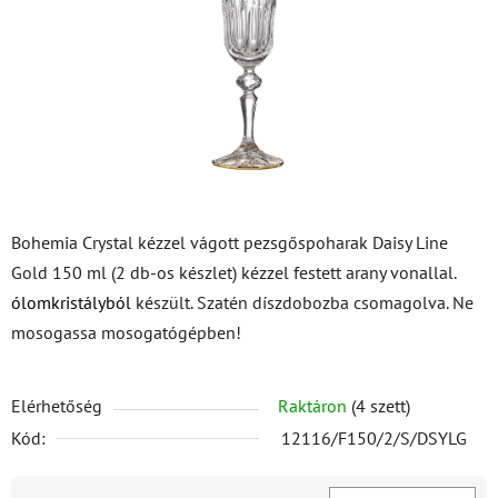
csillag.
Bohemia Crystal kézzel vágott pezsgőspoharak Daisy Line
Gold 150 ml (2 db-os készlet) kézzel festett arany vonallal.
ólomkristályból
készült. Szatén díszdobozba csomagolva. Ne
mosogassa mosogatógépben!
Elérhetőség
Raktáron
(4 szett)
Kód:
12116/F150/2/S/DSYLG