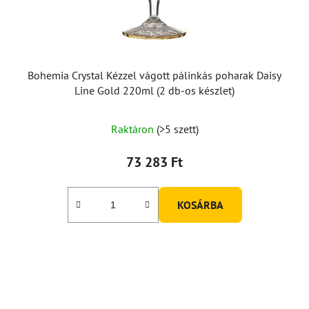
Bohemia Crystal Kézzel vágott pálinkás poharak Daisy
Line Gold 220ml (2 db-os készlet)
Raktáron
(>5 szett)
73 283 Ft
KOSÁRBA