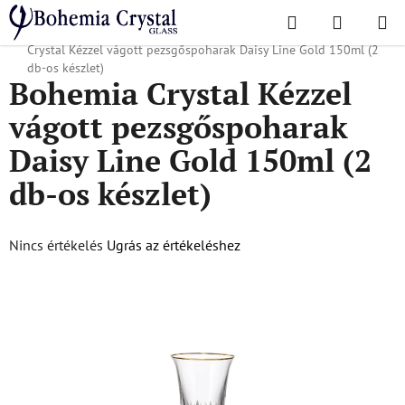
Ugrás
Keresés
KOSÁR
a
Kezdőlap
/
Népszerű kollekciók
/
Százszorszép vonal arany
/
Bohemia
fő
Crystal Kézzel vágott pezsgőspoharak Daisy Line Gold 150ml (2
tartalomhoz
db-os készlet)
Bohemia Crystal Kézzel
vágott pezsgőspoharak
Daisy Line Gold 150ml (2
db-os készlet)
A
Nincs értékelés
Ugrás az értékeléshez
termék
átlagos
értékelése
5-
ből
0,0