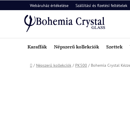
Ugrás
Webáruház értékelése
Szállítási és fizetési feltételek
a
fő
tartalomhoz
Karaffák
Népszerű kollekciók
Szettek
Kezdőlap
/
Népszerű kollekciók
/
PK500
/
Bohemia Crystal Kézz