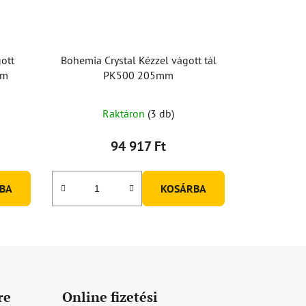
ott
Bohemia Crystal Kézzel vágott tál
mm
PK500 205mm
Raktáron
(3 db)
94 917 Ft
BA
KOSÁRBA
re
Online fizetési