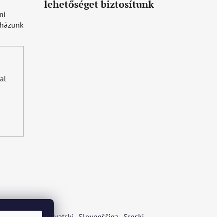
lehetőséget biztosítunk
mi
uházunk
al
s
Български
Hrvatski
Slovenščina
Srpski