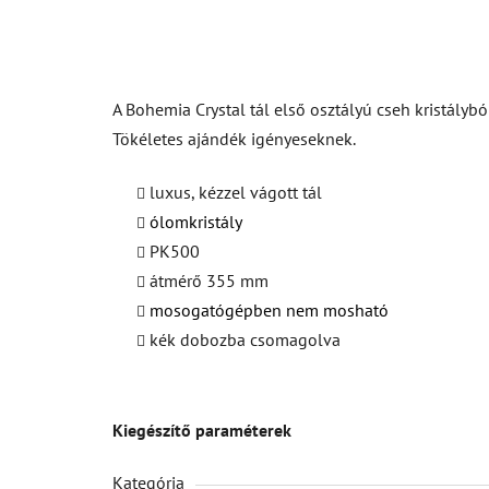
A Bohemia Crystal tál első osztályú cseh kristálybó
Tökéletes ajándék igényeseknek.
luxus, kézzel vágott tál
ólomkristály
PK500
átmérő 355 mm
mosogatógépben nem mosható
kék dobozba csomagolva
Kiegészítő paraméterek
Kategória