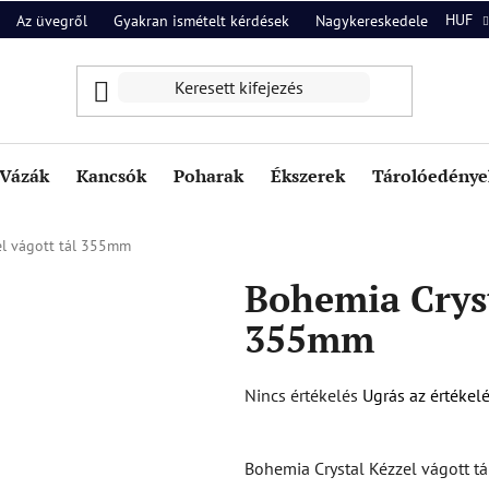
HUF
Az üvegről
Gyakran ismételt kérdések
Nagykereskedelem
Ról
Vázák
Kancsók
Poharak
Ékszerek
Tárolóedények
el vágott tál 355mm
Bohemia Cryst
355mm
A
Nincs értékelés
Ugrás az értékel
termék
átlagos
Bohemia Crystal Kézzel vágott t
értékelése