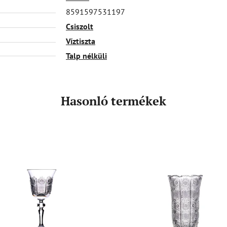
8591597531197
Csiszolt
Víztiszta
Talp nélküli
Hasonló termékek