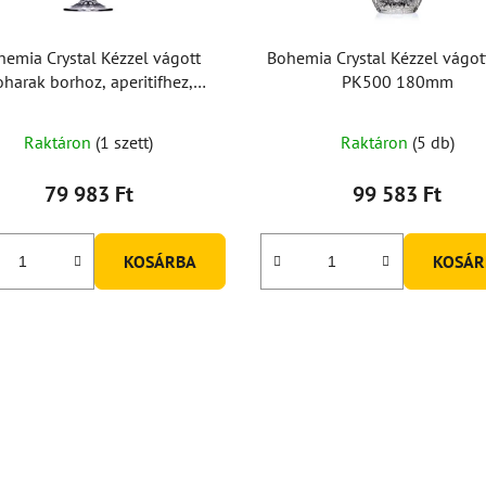
hemia Crystal Kézzel vágott
Bohemia Crystal Kézzel vágot
harak borhoz, aperitifhez,
PK500 180mm
óihoz 130ml (6db-os készlet)
Raktáron
(1 szett)
Raktáron
(5 db)
79 983 Ft
99 583 Ft
KOSÁRBA
KOSÁR