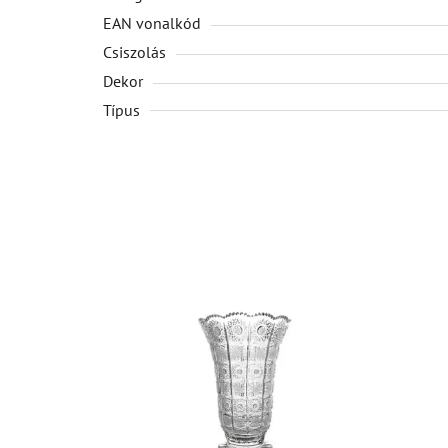
EAN vonalkód
Csiszolás
Dekor
Típus