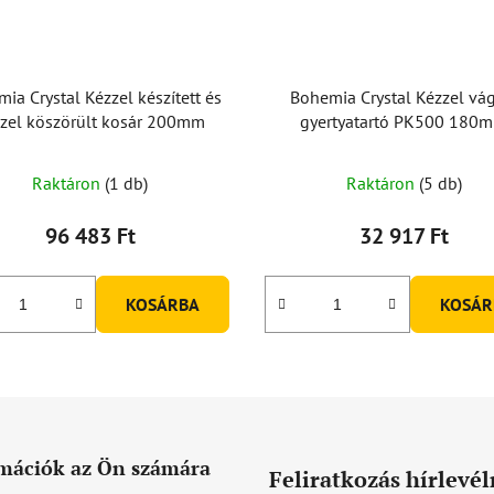
ia Crystal Kézzel készített és
Bohemia Crystal Kézzel vág
zel köszörült kosár 200mm
gyertyatartó PK500 180
Raktáron
(1 db)
Raktáron
(5 db)
96 483 Ft
32 917 Ft
KOSÁRBA
KOSÁR
mációk az Ön számára
Feliratkozás hírlevél