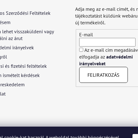
Adja meg az e-mail címét, és 
os Szerződési Feltételek
tájékoztatást küldünk webár
ésem
új termékeiről.
 lehet visszaküldeni vagy
E-mail
lni az árut
delmi irányelvek
Az e-mail cím megadásáv
gről
elfogadja az
adatvédelmi
irányelveket
si és fizetési feltételek
FELIRATKOZÁS
 ismételt kérdések
reskedelem
lat
l cookie-kat használ. A weboldal további böngészésével
yar
Język polski
Română
Italiano
Español
Français
Portuguê