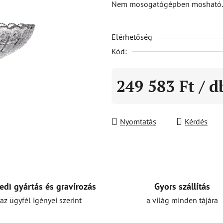
Nem mosogatógépben mosható. 
5-
ből
Elérhetőség
0,0
csillag.
Kód:
249 583 Ft
/ d
Egységár:
Nyomtatás
Kérdés
Gyors szállítás
edi gyártás és gravírozás
a világ minden tájára
az ügyfél igényei szerint