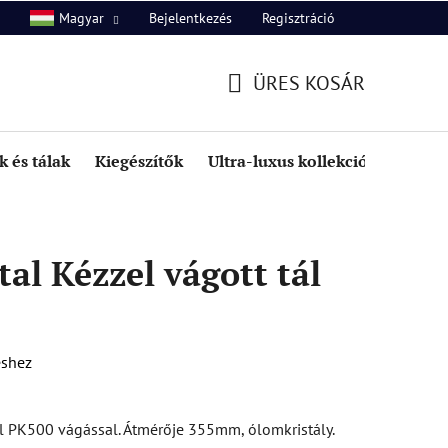
Bejelentkezés
Regisztráció
Magyar
unk
Kapcsolat
ÜRES KOSÁR
KOSÁR
 és tálak
Kiegészítők
Ultra-luxus kollekció
Kedve
al Kézzel vágott tál
éshez
ál PK500 vágással. Átmérője 355mm, ólomkristály.