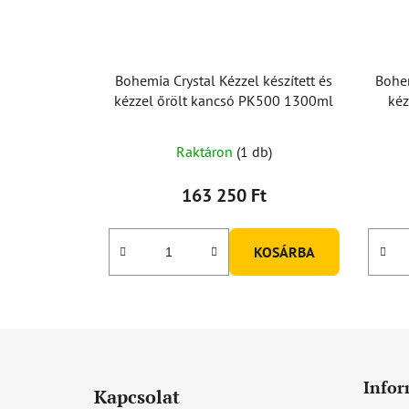
Bohemia Crystal Kézzel készített és
Bohem
kézzel őrölt kancsó PK500 1300ml
kéz
Raktáron
(1 db)
163 250 Ft
KOSÁRBA
L
á
Infor
Kapcsolat
b