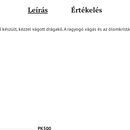
Leírás
Értékelés
l készült, kézzel vágott drágakő. A ragyogó vágás és az ólomkristál
PK500