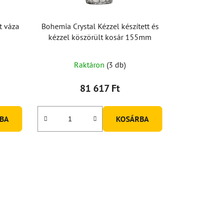
t váza
Bohemia Crystal Kézzel készített és
kézzel köszörült kosár 155mm
Raktáron
(3 db)
81 617 Ft
BA
KOSÁRBA