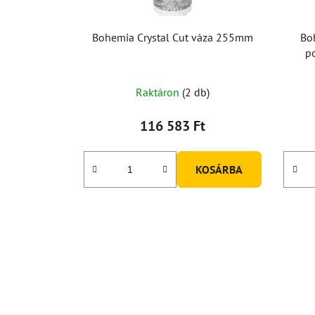
Bohemia Crystal Cut váza 255mm
Bo
po
port
A
Raktáron
(2 db)
termék
átlagos
116 583 Ft
értékelése
5-
KOSÁRBA
ből
5,0
csillag.