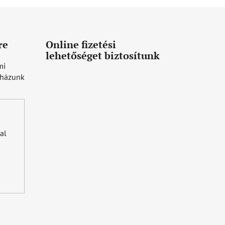
re
Online fizetési
lehetőséget biztosítunk
mi
uházunk
al