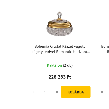
Bohemia Crystal Kézzel vágott
Bohe
tégely tetővel Romantic Horizont
205mm
Raktáron
(2 db)
228 283 Ft
KOSÁRBA