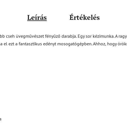
Leírás
Értékelés
bb cseh üvegművészet fényűző darabja. Egy sor kézimunka. A ragyo
sa el ezt a fantasztikus edényt mosogatógépben. Ahhoz, hogy örö
a