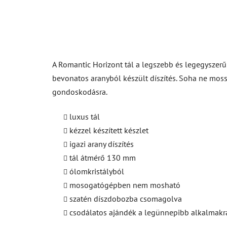
A Romantic Horizont tál a legszebb és legegyszerű
bevonatos aranyból készült díszítés. Soha ne mos
gondoskodásra.
luxus tál
kézzel készített készlet
igazi arany díszítés
tál átmérő 130 mm
ólomkristályból
mosogatógépben nem mosható
szatén díszdobozba csomagolva
csodálatos ajándék a legünnepibb alkalmakr