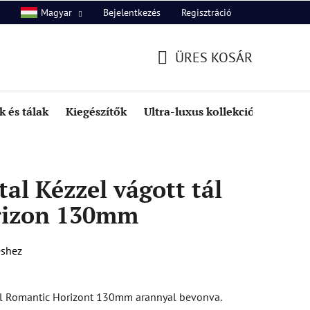
Bejelentkezés
Regisztráció
Magyar
unk
Kapcsolat
ÜRES KOSÁR
KOSÁR
 és tálak
Kiegészítők
Ultra-luxus kollekció
Kedve
al Kézzel vágott tál
rizon 130mm
éshez
tál Romantic Horizont 130mm arannyal bevonva.