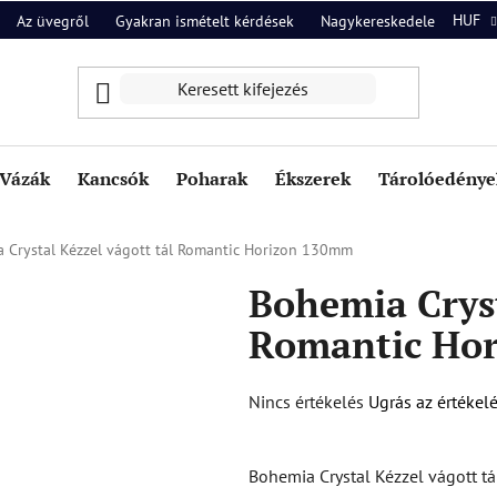
HUF
Az üvegről
Gyakran ismételt kérdések
Nagykereskedelem
Ról
Vázák
Kancsók
Poharak
Ékszerek
Tárolóedények
 Crystal Kézzel vágott tál Romantic Horizon 130mm
Bohemia Cryst
Romantic Ho
A
Nincs értékelés
Ugrás az értékel
termék
átlagos
Bohemia Crystal Kézzel vágott 
értékelése