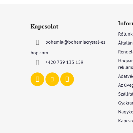
L
á
Infor
Kapcsolat
b
Rólunk
l
bohemia
@
bohemiacrystal-es
Általán
é
c
Rendel
hop.com
Hogyan
+420 739 133 159
reklamá
Adatvé
Az üve
Szállítá
Gyakran
Nagyke
Kapcso