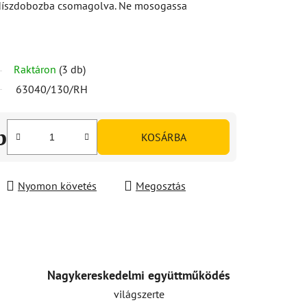
 díszdobozba csomagolva. Ne mosogassa
Raktáron
(3 db)
63040/130/RH
b
KOSÁRBA
Nyomon követés
Megosztás
Nagykereskedelmi együttműködés
világszerte