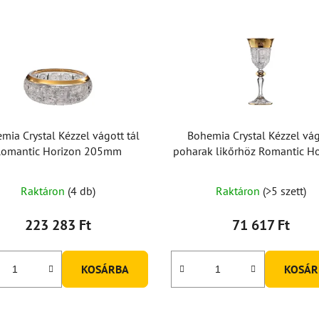
mia Crystal Kézzel vágott tál
Bohemia Crystal Kézzel vág
Romantic Horizon 205mm
poharak likőrhöz Romantic Ho
60ml (2 db-os készlet)
Raktáron
(4 db)
Raktáron
(>5 szett)
223 283 Ft
71 617 Ft
KOSÁRBA
KOSÁR