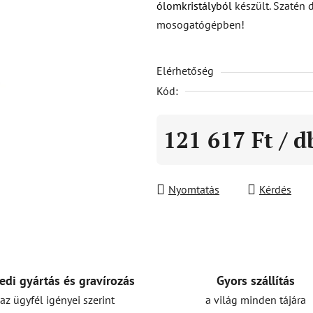
ólomkristályból
készült. Szatén
5-
mosogatógépben!
ből
0,0
Elérhetőség
csillag.
Kód:
121 617 Ft
/ d
Egységár:
Nyomtatás
Kérdés
Gyors szállítás
edi gyártás és gravírozás
a világ minden tájára
az ügyfél igényei szerint