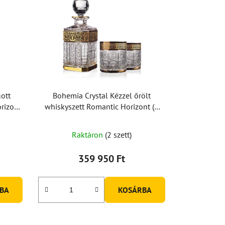
ott
Bohemia Crystal Kézzel őrölt
rizont
whiskyszett Romantic Horizont (1
dekanter + 2 pohár)
A
Raktáron
(2 szett)
termék
átlagos
359 950 Ft
értékelése
5-
BA
KOSÁRBA
ből
5,0
csillag.