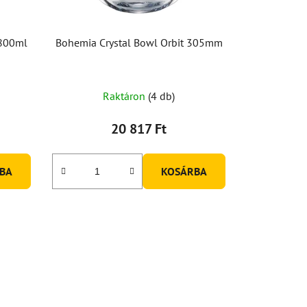
 800ml
Bohemia Crystal Bowl Orbit 305mm
A
Raktáron
(4 db)
termék
átlagos
20 817 Ft
értékelése
5-
BA
KOSÁRBA
ből
5,0
csillag.