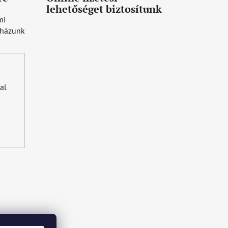
lehetőséget biztosítunk
mi
uházunk
al