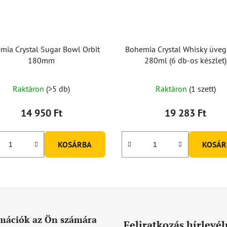
mia Crystal Sugar Bowl Orbit
Bohemia Crystal Whisky üveg
180mm
280ml (6 db-os készlet)
Raktáron
(>5 db)
Raktáron
(1 szett)
14 950 Ft
19 283 Ft
KOSÁRBA
KOSÁR
mációk az Ön számára
Feliratkozás hírlevél