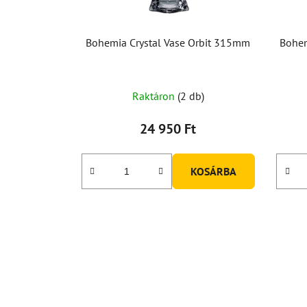
Bohemia Crystal Vase Orbit 315mm
Bohem
Raktáron
(2 db)
24 950 Ft
KOSÁRBA