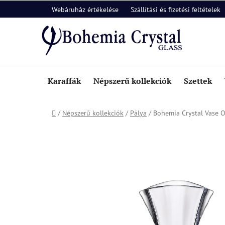
Ugrás
Webáruház értékelése
Szállítási és fizetési feltételek
a
fő
tartalomhoz
Karaffák
Népszerű kollekciók
Szettek
Kezdőlap
/
Népszerű kollekciók
/
Pálya
/
Bohemia Crystal Vase 