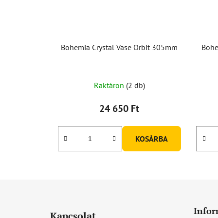
Bohemia Crystal Vase Orbit 305mm
Bohe
Raktáron
(2 db)
24 650 Ft
KOSÁRBA
L
á
Infor
Kapcsolat