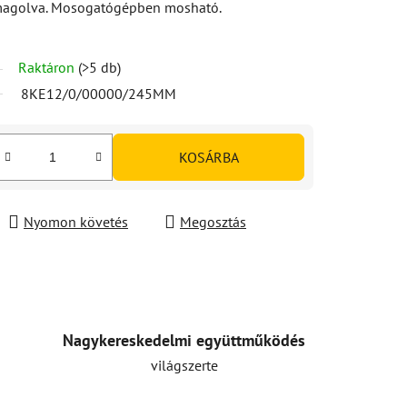
magolva. Mosogatógépben mosható.
Raktáron
(>5 db)
8KE12/0/00000/245MM
KOSÁRBA
Nyomon követés
Megosztás
Nagykereskedelmi együttműködés
világszerte