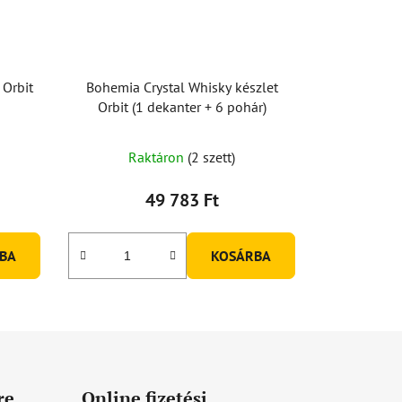
 Orbit
Bohemia Crystal Whisky készlet
Orbit (1 dekanter + 6 pohár)
Raktáron
(2 szett)
49 783 Ft
BA
KOSÁRBA
re
Online fizetési