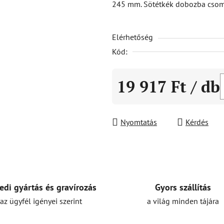
245 mm. Sötétkék dobozba cso
5-
ből
Elérhetőség
0,0
csillag.
Kód:
19 917 Ft
/ db
Egységár:
Nyomtatás
Kérdés
Gyors szállítás
edi gyártás és gravírozás
a világ minden tájára
az ügyfél igényei szerint