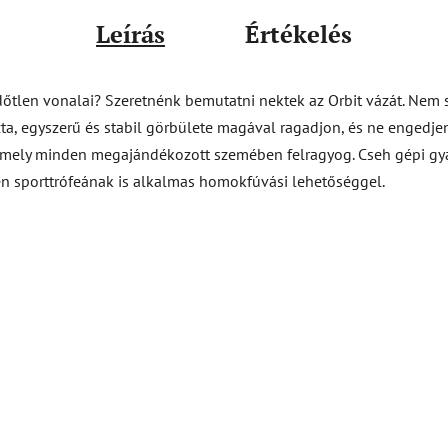
Leírás
Értékelés
időtlen vonalai? Szeretnénk bemutatni nektek az Orbit vázát. Nem
zta, egyszerű és stabil görbülete magával ragadjon, és ne engedjen
amely minden megajándékozott szemében felragyog. Cseh gépi gyá
en sporttrófeának is alkalmas homokfúvási lehetőséggel.