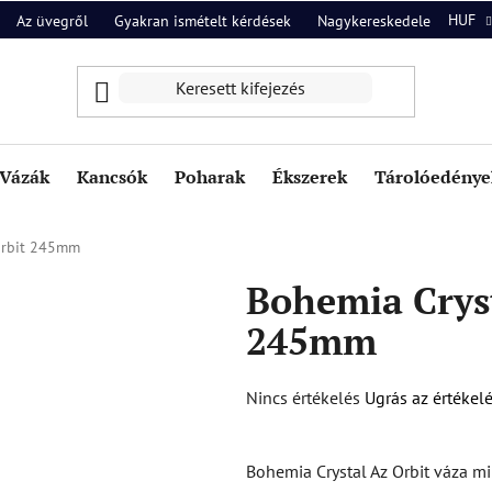
HUF
Az üvegről
Gyakran ismételt kérdések
Nagykereskedelem
Ról
Vázák
Kancsók
Poharak
Ékszerek
Tárolóedények
Orbit 245mm
Bohemia Cryst
245mm
A
Nincs értékelés
Ugrás az értékel
termék
átlagos
Bohemia Crystal Az Orbit váza m
értékelése