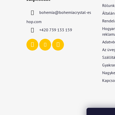
b
Rólunk
l
bohemia
@
bohemiacrystal-es
Általán
é
c
Rendel
hop.com
Hogyan
+420 739 133 159
reklamá
Adatvé
Az üve
Szállítá
Gyakran
Nagyke
Kapcso