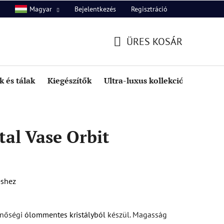
Bejelentkezés
Regisztráció
Magyar
unk
Kapcsolat
ÜRES KOSÁR
KOSÁR
 és tálak
Kiegészítők
Ultra-luxus kollekció
Kedve
al Vase Orbit
éshez
inőségi
ólommentes kristályból
készül. Magasság