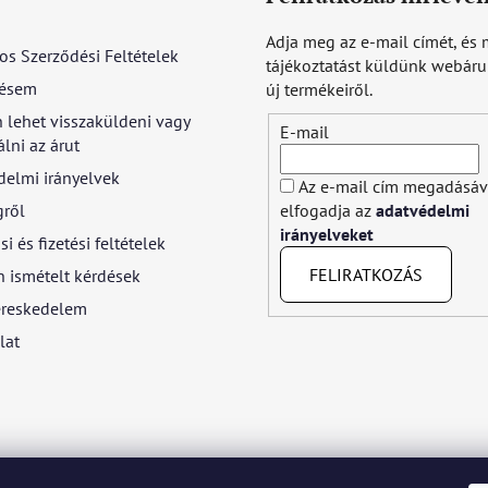
Adja meg az e-mail címét, és 
os Szerződési Feltételek
tájékoztatást küldünk webár
ésem
új termékeiről.
 lehet visszaküldeni vagy
E-mail
lni az árut
delmi irányelvek
Az e-mail cím megadásáv
gről
elfogadja az
adatvédelmi
irányelveket
si és fizetési feltételek
FELIRATKOZÁS
 ismételt kérdések
reskedelem
lat