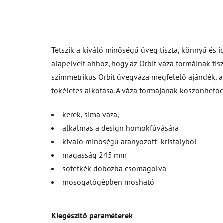
Tetszik a kiváló minőségű üveg tiszta, könnyű és 
alapelveit ahhoz, hogy az Orbit váza formáinak tis
szimmetrikus Orbit üvegváza megfelelő ajándék, 
tökéletes alkotása. A váza formájának köszönhető
kerek, sima váza,
alkalmas a design homokfúvására
kiváló minőségű aranyozott kristályból
magasság 245 mm
sötétkék dobozba csomagolva
mosogatógépben mosható
Kiegészítő paraméterek