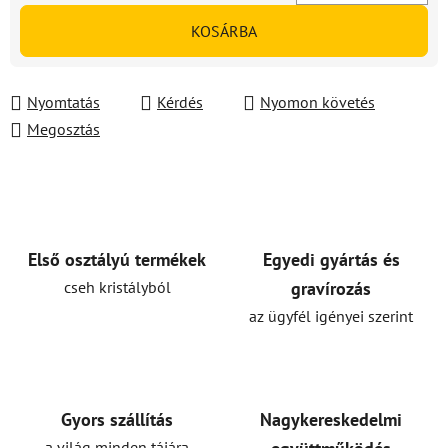
Egységár:
KOSÁRBA
Nyomtatás
Kérdés
Nyomon követés
Megosztás
Első osztályú termékek
Egyedi gyártás és
cseh kristályból
gravírozás
az ügyfél igényei szerint
Gyors szállítás
Nagykereskedelmi
a világ minden tájára