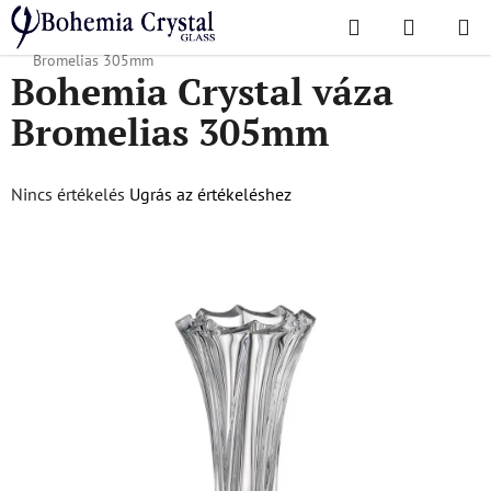
Ugrás
Keresés
KOSÁR
a
Kezdőlap
/
Népszerű kollekciók
/
Broméliák
/
Bohemia Crystal váza
fő
Bromelias 305mm
Bohemia Crystal váza
tartalomhoz
Bromelias 305mm
A
Nincs értékelés
Ugrás az értékeléshez
termék
átlagos
értékelése
5-
ből
0,0
csillag.