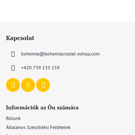
L
á
Kapcsolat
b
l
bohemia
@
bohemiacrystal-eshop.com
é
c
+420 739 133 159
Információk az Ön számára
Rólunk
Általános Szerződési Feltételek