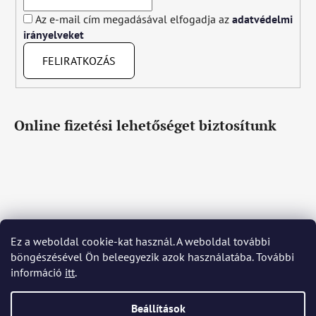
Az e-mail cím megadásával elfogadja az
adatvédelmi
irányelveket
FELIRATKOZÁS
Online fizetési lehetőséget biztosítunk
Ez a weboldal cookie-kat használ. A weboldal további
Čeština
Slovenčina
English
Deutsch
Magyar
böngészésével Ön beleegyezik azok használatába. További
Język polski
Română
Italiano
Español
Français
információ
itt
.
Português
Български
Hrvatski
Slovenščina
Srpski
Nederlands
Українська
Ελληνικά
Svenska
Dansk
Beállítások