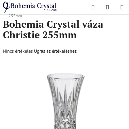
Ugrás
Keresés
KOSÁR
a
Kezdőlap
/
Népszerű kollekciók
/
Christie
/
Bohemia Crystal váza Christie
fő
255mm
Bohemia Crystal váza
tartalomhoz
Christie 255mm
A
Nincs értékelés
Ugrás az értékeléshez
termék
átlagos
értékelése
5-
ből
0,0
csillag.