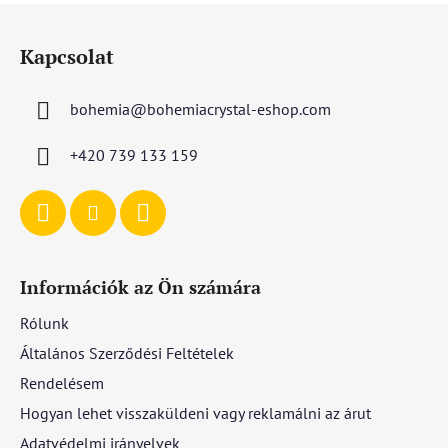
L
á
Kapcsolat
b
l
bohemia
@
bohemiacrystal-eshop.com
é
c
+420 739 133 159
Információk az Ön számára
Rólunk
Általános Szerződési Feltételek
Rendelésem
Hogyan lehet visszaküldeni vagy reklamálni az árut
Adatvédelmi irányelvek