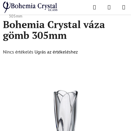
Ugrás
Keresés
KOSÁR
a
Kezdőlap
/
Népszerű kollekciók
/
Földgolyó
/
Bohemia Crystal váza gömb
fő
305mm
Bohemia Crystal váza
tartalomhoz
gömb 305mm
A
Nincs értékelés
Ugrás az értékeléshez
termék
átlagos
értékelése
5-
ből
0,0
csillag.