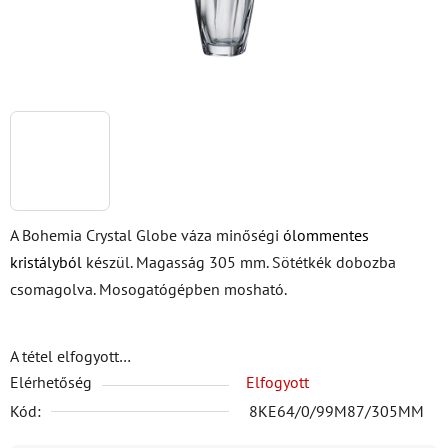
A Bohemia Crystal Globe váza minőségi
ólommentes
kristályból
készül. Magasság 305 mm. Sötétkék dobozba
csomagolva. Mosogatógépben mosható.
A tétel elfogyott…
Elérhetőség
Elfogyott
Kód:
8KE64/0/99M87/305MM