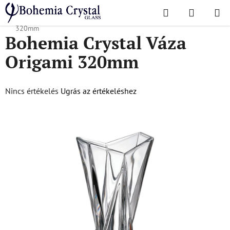
Ugrás
Keresés
KOSÁR
a
Kezdőlap
/
Népszerű kollekciók
/
Origami
/
Bohemia Crystal Váza Origami
fő
320mm
Bohemia Crystal Váza
tartalomhoz
Origami 320mm
A
Nincs értékelés
Ugrás az értékeléshez
termék
átlagos
értékelése
5-
ből
0,0
csillag.