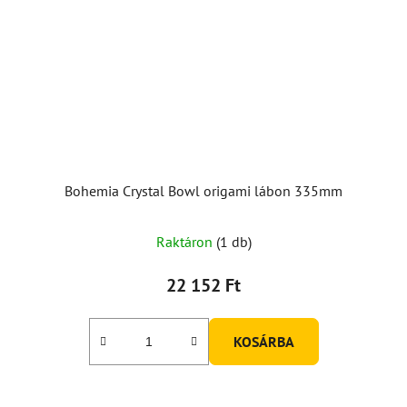
Bohemia Crystal Bowl origami lábon 335mm
A
Raktáron
(1 db)
termék
átlagos
22 152 Ft
értékelése
5-
KOSÁRBA
ből
5,0
csillag.