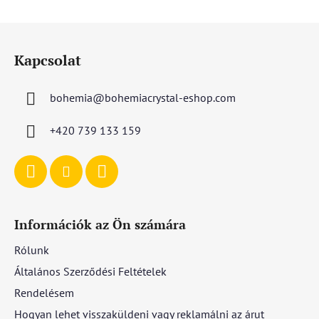
L
á
Kapcsolat
b
l
bohemia
@
bohemiacrystal-eshop.com
é
c
+420 739 133 159
Információk az Ön számára
Rólunk
Általános Szerződési Feltételek
Rendelésem
Hogyan lehet visszaküldeni vagy reklamálni az árut