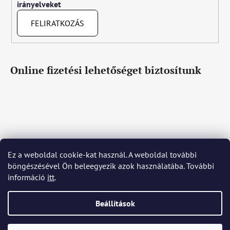
irányelveket
FELIRATKOZÁS
Online fizetési lehetőséget biztosítunk
Ez a weboldal cookie-kat használ. A weboldal további
Čeština
Slovenčina
English
Deutsch
Magyar
böngészésével Ön beleegyezik azok használatába. További
Język polski
Română
Italiano
Español
Français
információ
itt
.
Português
Български
Hrvatski
Slovenščina
Srpski
Nederlands
Українська
Ελληνικά
Svenska
Dansk
Beállítások
Shoptet készítette