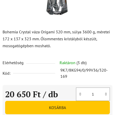
Bohemia Crystal váza Origami 320 mm, súlya 3600 g, méretei
172 x 137 x 323 mm. Ólommentes kristályból készült,
mosogatógépben mosható.
Elérhetőség
Raktáron
(3 db)
9K7/8KG94/0/99V36/320-
Kód:
169
20 650 Ft
/ db
Egységár:
KOSÁRBA