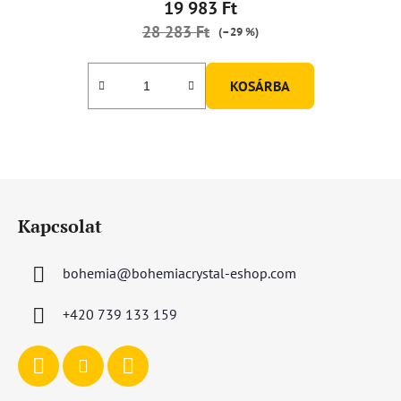
19 983 Ft
28 283 Ft
(–29 %)
KOSÁRBA
L
á
Kapcsolat
b
l
bohemia
@
bohemiacrystal-eshop.com
é
c
+420 739 133 159