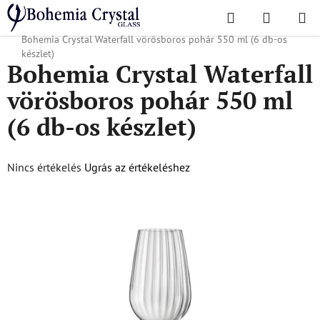
Ugrás
Keresés
KOSÁR
a
Kezdőlap
/
Népszerű kollekciók
/
Karácsonyi ajánlat
/
Ajándékok neki
/
fő
Bohemia Crystal Waterfall vörösboros pohár 550 ml (6 db-os
tartalomhoz
készlet)
Bohemia Crystal Waterfall
vörösboros pohár 550 ml
(6 db-os készlet)
A
Nincs értékelés
Ugrás az értékeléshez
termék
átlagos
értékelése
5-
ből
0,0
csillag.