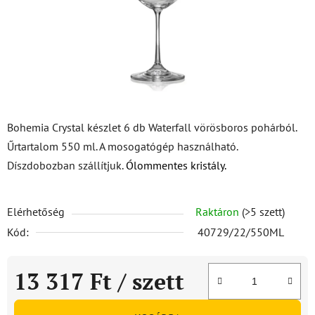
Bohemia Crystal készlet 6 db Waterfall vörösboros pohárból.
Űrtartalom 550 ml. A mosogatógép használható.
Díszdobozban szállítjuk.
Ólommentes kristály.
Elérhetőség
Raktáron
(>5 szett)
Kód:
40729/22/550ML
13 317 Ft
/ szett
Egységár: