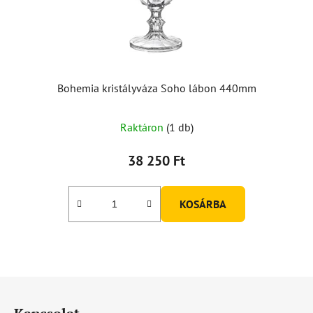
Bohemia kristályváza Soho lábon 440mm
Raktáron
(1 db)
38 250 Ft
KOSÁRBA
L
á