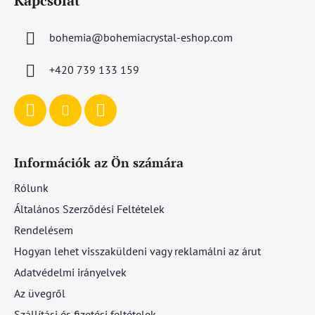
Kapcsolat
b
l
bohemia
@
bohemiacrystal-eshop.com
é
c
+420 739 133 159
Információk az Ön számára
Rólunk
Általános Szerződési Feltételek
Rendelésem
Hogyan lehet visszaküldeni vagy reklamálni az árut
Adatvédelmi irányelvek
Az üvegről
Szállítási és fizetési feltételek