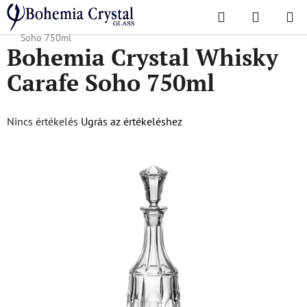
Ugrás
Keresés
KOSÁR
a
Kezdőlap
/
Népszerű kollekciók
/
Soho
/
Bohemia Crystal Whisky Carafe
fő
Soho 750ml
Bohemia Crystal Whisky
tartalomhoz
Carafe Soho 750ml
A
Nincs értékelés
Ugrás az értékeléshez
termék
átlagos
értékelése
5-
ből
0,0
csillag.