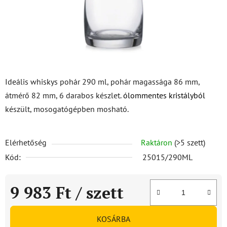
Ideális whiskys pohár 290 ml, pohár magassága 86 mm,
átmérő 82 mm, 6 darabos készlet.
ólommentes kristályból
készült, mosogatógépben mosható.
Elérhetőség
Raktáron
(>5 szett)
Kód:
25015/290ML
9 983 Ft
/ szett
Egységár:
KOSÁRBA