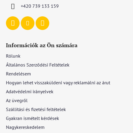
c
+420 739 133 159
Információk az Ön számára
Rólunk
Általános Szerződési Feltételek
Rendelésem
Hogyan lehet visszaküldeni vagy reklamálni az árut
Adatvédelmi irányelvek
Az üvegről
Szállítási és fizetési feltételek
Gyakran ismételt kérdések
Nagykereskedelem