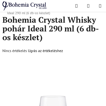
Ugrás
Keresés
KOSÁR
a
Kezdőlap
/
Népszerű kollekciók
/
Ideál
/
Bohemia Crystal Whisky pohár
fő
Ideal 290 ml (6 db-os készlet)
Bohemia Crystal Whisky
tartalomhoz
pohár Ideal 290 ml (6 db-
os készlet)
A
Nincs értékelés
Ugrás az értékeléshez
termék
átlagos
értékelése
5-
ből
0,0
csillag.