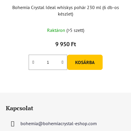
Bohemia Crystal Ideal whiskys pohár 230 ml (6 db-os
készlet)
Raktáron
(>5 szett)
9 950 Ft
KOSÁRBA
L
á
Kapcsolat
b
l
bohemia
@
bohemiacrystal-eshop.com
é