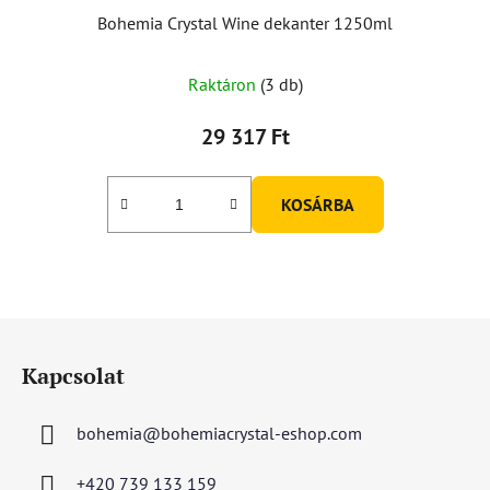
Bohemia Crystal Wine dekanter 1250ml
Raktáron
(3 db)
29 317 Ft
KOSÁRBA
L
á
Kapcsolat
b
l
bohemia
@
bohemiacrystal-eshop.com
é
c
+420 739 133 159