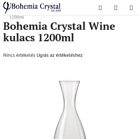
Ugrás
Keresés
KOSÁR
a
Kezdőlap
/
Karaffák
/
Boros karaffák
/
Bohemia Crystal Wine kulacs
fő
1200ml
Bohemia Crystal Wine
tartalomhoz
kulacs 1200ml
A
Nincs értékelés
Ugrás az értékeléshez
termék
átlagos
értékelése
5-
ből
0,0
csillag.