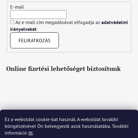
E-mail
Az e-mail cím megadásával elfogadja az
adatvédelmi
irányelveket
FELIRATKOZÁS
Online fizetési lehetőséget biztosítunk
Ez a weboldal cookie-kat használ. A weboldal további
Čeština
Slovenčina
English
Deutsch
Magyar
böngészésével Ön beleegyezik azok használatába. További
Język polski
Română
Italiano
Español
Français
információ
itt
.
Português
Български
Hrvatski
Slovenščina
Srpski