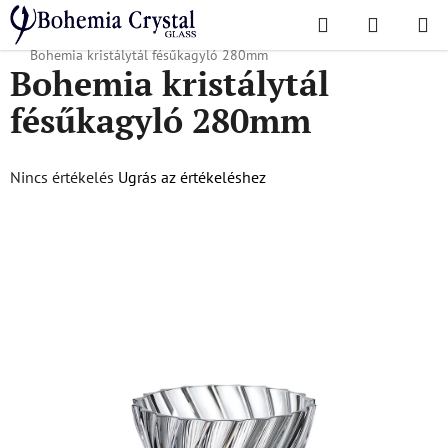
Ugrás
Keresés
KOSÁR
a
Kezdőlap
/
Népszerű kollekciók
/
Karácsonyi ajánlat
/
Karácsonyi áruk
/
fő
Bohemia kristálytál fésűkagyló 280mm
Bohemia kristálytál
tartalomhoz
fésűkagyló 280mm
A
Nincs értékelés
Ugrás az értékeléshez
termék
átlagos
értékelése
5-
ből
0,0
csillag.