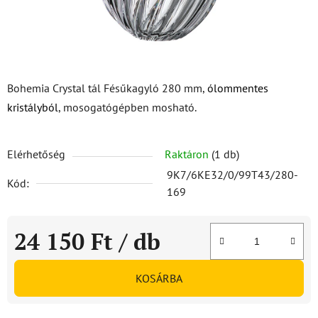
Bohemia Crystal tál Fésűkagyló 280 mm,
ólommentes
kristályból
, mosogatógépben mosható.
Elérhetőség
Raktáron
(1 db)
9K7/6KE32/0/99T43/280-
Kód:
169
24 150 Ft
/ db
Egységár:
KOSÁRBA