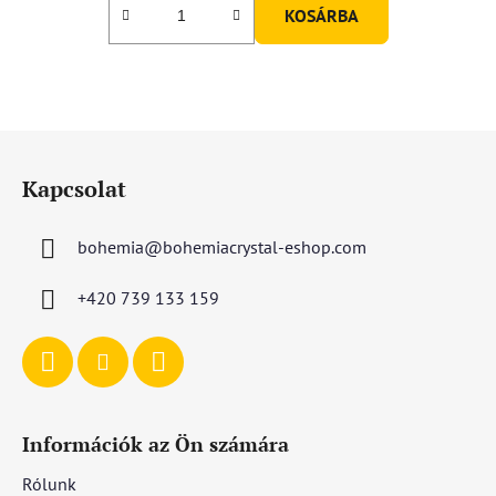
KOSÁRBA
L
á
Kapcsolat
b
l
bohemia
@
bohemiacrystal-eshop.com
é
c
+420 739 133 159
Információk az Ön számára
Rólunk