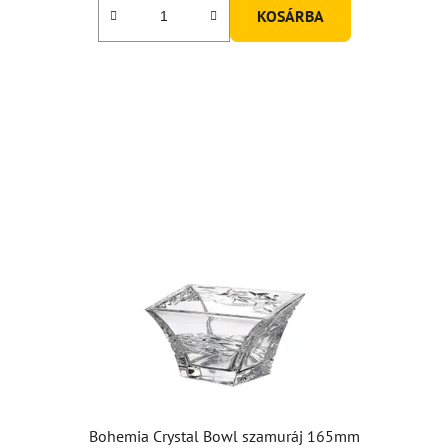
KOSÁRBA
ből
5,0
csillag.
Bohemia Crystal Bowl szamuráj 165mm