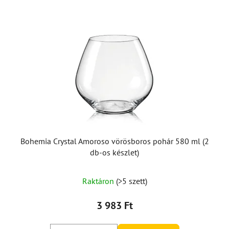
Bohemia Crystal Amoroso vörösboros pohár 580 ml (2
db-os készlet)
A
Raktáron
(>5 szett)
termék
átlagos
3 983 Ft
értékelése
5-