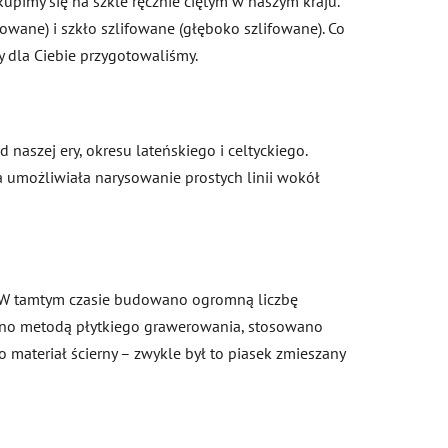
skupimy się na szkle ręcznie ciętym w naszym kraju.
owane) i szkło szlifowane (głęboko szlifowane). Co
y dla Ciebie przygotowaliśmy.
naszej ery, okresu lateńskiego i celtyckiego.
 umożliwiała narysowanie prostych linii wokół
u. W tamtym czasie budowano ogromną liczbę
ano metodą płytkiego grawerowania, stosowano
ateriał ścierny – zwykle był to piasek zmieszany