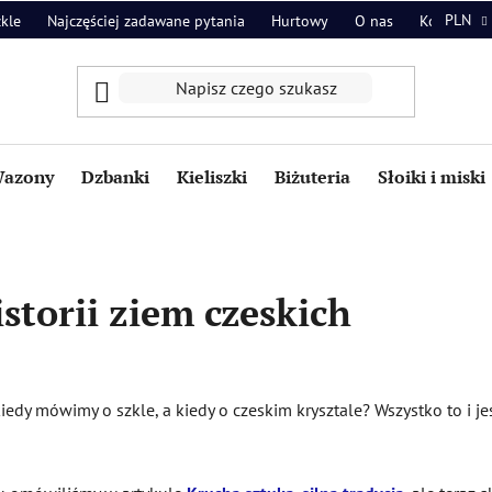
PLN
zkle
Najczęściej zadawane pytania
Hurtowy
O nas
Kontakt
azony
Dzbanki
Kieliszki
Biżuteria
Słoiki i miski
storii ziem czeskich
 kiedy mówimy o szkle, a kiedy o czeskim krysztale? Wszystko to i