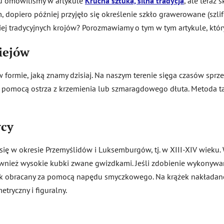
ju omówiliśmy w artykule
Krucha sztuka, silna tradycja
, ale teraz 
opiero później przyjęło się określenie szkło grawerowane (szlif
iej tradycyjnych krojów? Porozmawiamy o tym w tym artykule, któr
ziejów
ormie, jaką znamy dzisiaj. Na naszym terenie sięga czasów sprzed 
a pomocą ostrza z krzemienia lub szmaragdowego dłuta. Metoda ta
ycy
się w okresie Przemyślidów i Luksemburgów, tj. w XIII-XIV wiek
nież wysokie kubki zwane gwizdkami. Jeśli zdobienie wykonyw
 obracany za pomocą napędu smyczkowego. Na krążek nakładano m
tryczny i figuralny.