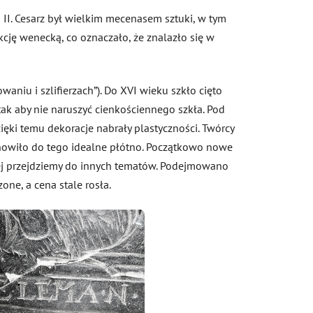
 II. Cesarz był wielkim mecenasem sztuki, w tym
kcję wenecką, co oznaczało, że znalazło się w
aniu i szlifierzach”). Do XVI wieku szkło cięto
ak aby nie naruszyć cienkościennego szkła. Pod
ięki temu dekoracje nabrały plastyczności. Twórcy
anowiło do tego idealne płótno. Początkowo nowe
iej przejdziemy do innych tematów. Podejmowano
one, a cena stale rosła.