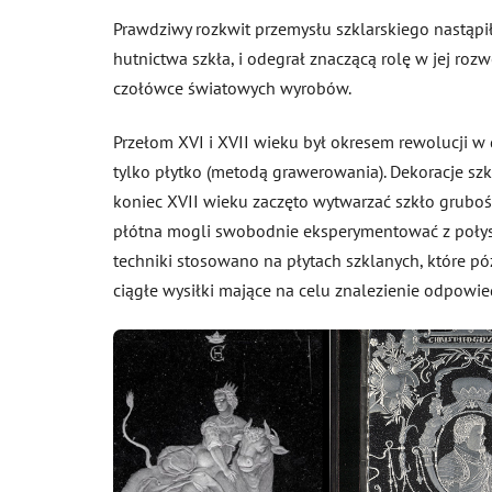
Prawdziwy rozkwit przemysłu szklarskiego nastąpił
hutnictwa szkła, i odegrał znaczącą rolę w jej roz
czołówce światowych wyrobów.
Przełom XVI i XVII wieku był okresem rewolucji w d
tylko płytko (metodą grawerowania). Dekoracje sz
koniec XVII wieku zaczęto wytwarzać szkło grubośc
płótna mogli swobodnie eksperymentować z połysk
techniki stosowano na płytach szklanych, które p
ciągłe wysiłki mające na celu znalezienie odpowied