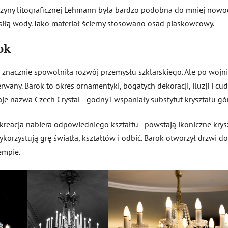
zyny litograficznej Lehmann była bardzo podobna do mniej nowoc
siłą wody. Jako materiał ścierny stosowano osad piaskowcowy.
ok
 i znacznie spowolniła rozwój przemysłu szklarskiego. Ale po wojn
zerwany. Barok to okres ornamentyki, bogatych dekoracji, iluzji i 
aje nazwa Czech Crystal - godny i wspaniały substytut kryształu gó
kreacja nabiera odpowiedniego kształtu - powstają ikoniczne krys
orzystują grę światła, kształtów i odbić. Barok otworzył drzwi do 
empie.