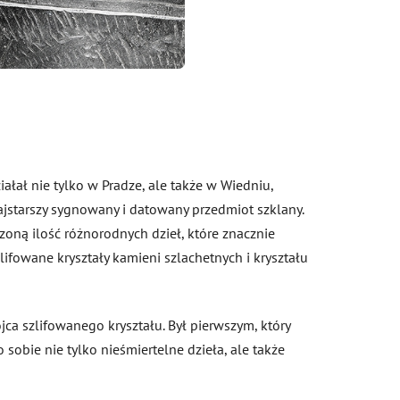
iałał nie tylko w Pradze, ale także w Wiedniu,
o najstarszy sygnowany i datowany przedmiot szklany.
oną ilość różnorodnych dzieł, które znacznie
lifowane kryształy kamieni szlachetnych i kryształu
jca szlifowanego kryształu. Był pierwszym, który
sobie nie tylko nieśmiertelne dzieła, ale także