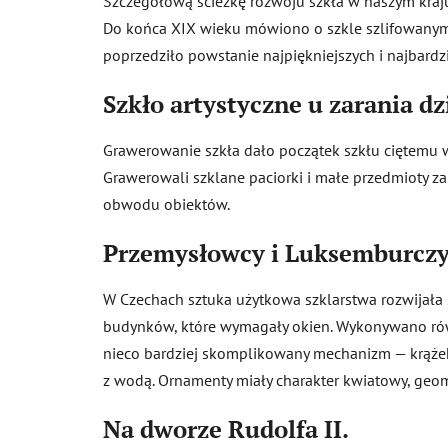
Szczegółową ścieżkę rozwoju szkła w naszym kra
Do końca XIX wieku mówiono o szkle szlifowanym, d
poprzedziło powstanie najpiękniejszych i najbardz
Szkło artystyczne u zarania d
Grawerowanie szkła dało początek szkłu ciętemu w f
Grawerowali szklane paciorki i małe przedmioty z
obwodu obiektów.
Przemysłowcy i Luksemburcz
W Czechach sztuka użytkowa szklarstwa rozwijała 
budynków, które wymagały okien. Wykonywano rów
nieco bardziej skomplikowany mechanizm — krążek
z wodą. Ornamenty miały charakter kwiatowy, geome
Na dworze Rudolfa II.