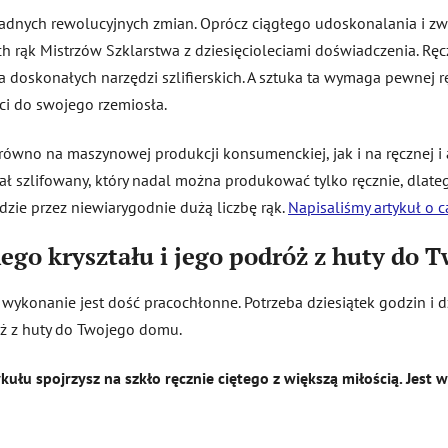
 żadnych rewolucyjnych zmian. Oprócz ciągłego udoskonalania i zwi
ich rąk Mistrzów Szklarstwa z dziesięcioleciami doświadczenia. Ręc
oskonałych narzędzi szlifierskich. A sztuka ta wymaga pewnej ręki, 
ści do swojego rzemiosła.
ówno na maszynowej produkcji konsumenckiej, jak i na ręcznej i ar
tał szlifowany, który nadal można produkować tylko ręcznie, dlateg
zie przez niewiarygodnie dużą liczbę rąk.
Napisaliśmy artykuł o c
go kryształu i jego podróż z huty do 
o wykonanie jest dość pracochłonne. Potrzeba dziesiątek godzin i dz
óż z huty do Twojego domu.
ułu spojrzysz na szkło ręcznie ciętego z większą miłością. Jest w