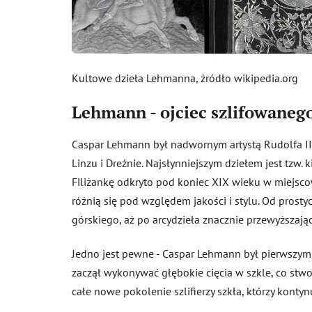
Kultowe dzieła Lehmanna, źródło wikipedia.org
Lehmann - ojciec szlifowanego
Caspar Lehmann był nadwornym artystą Rudolfa II. J
Linzu i Dreźnie. Najsłynniejszym dziełem jest tzw. 
Filiżankę odkryto pod koniec XIX wieku w miejsco
różnią się pod względem jakości i stylu. Od prosty
górskiego, aż po arcydzieła znacznie przewyższając
Jedno jest pewne - Caspar Lehmann był pierwszym, k
zaczął wykonywać głębokie cięcia w szkle, co stwo
całe nowe pokolenie szlifierzy szkła, którzy konty