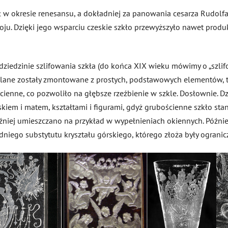
 w okresie renesansu, a dokładniej za panowania cesarza Rudolfa
woju. Dzięki jego wsparciu czeskie szkło przewyższyło nawet produ
ziedzinie szlifowania szkła (do końca XIX wieku mówimy o „szlifow
klane zostały zmontowane z prostych, podstawowych elementów, t
ienne, co pozwoliło na głębsze rzeźbienie w szkle. Dosłownie. Dz
iem i matem, kształtami i figurami, gdyż grubościenne szkło st
óźniej umieszczano na przykład w wypełnieniach okiennych. Późn
niego substytutu kryształu górskiego, którego złoża były ogranicz