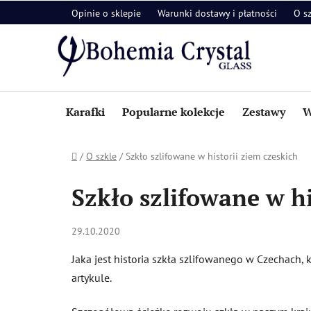
Przejść
Opinie o sklepie
Warunki dostawy i płatności
O s
do
treści
Karafki
Popularne kolekcje
Zestawy
W
Home
/
O szkle
/
Szkło szlifowane w historii ziem czeskich
Szkło szlifowane w hi
29.10.2020
Jaka jest historia szkła szlifowanego w Czechach,
artykule.