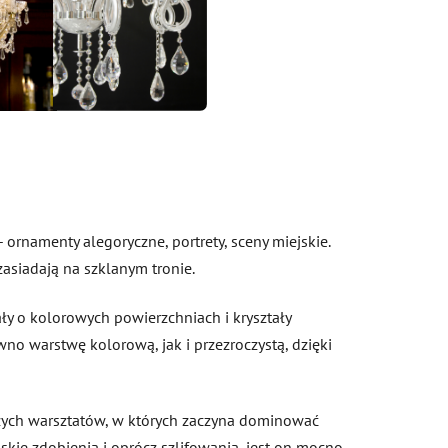
 ornamenty alegoryczne, portrety, sceny miejskie.
zasiadają na szklanym tronie.
ały o kolorowych powierzchniach i kryształy
no warstwę kolorową, jak i przezroczystą, dzięki
jszych warsztatów, w których zaczyna dominować
łaskie zdobienia i oprócz szlifowania, jest on mocno