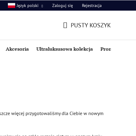
Zaloguj się
Rejestracja
Język polski
PUSTY KOSZYK
KOSZYK
Akcesoria
Ultraluksusowa kolekcja
Promocje i zniż
 jeszcze więcej przygotowaliśmy dla Ciebie w nowym