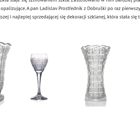
o opalizujące. A pan Ladislav Prostředník z Dobruški po raz pierw
szej i najlepiej sprzedającej się dekoracji szklanej, która stała s