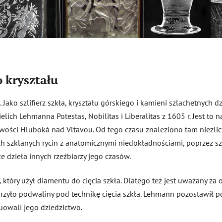
 kryształu
ako szlifierz szkła, kryształu górskiego i kamieni szlachetnych dz
kielich Lehmanna Potestas, Nobilitas i Liberalitas z 1605 r. Jest t
wości Hluboká nad Vltavou. Od tego czasu znaleziono tam niezlicz
ch szklanych rycin z anatomicznymi niedokładnościami, poprzez sz
e dzieła innych rzeźbiarzy jego czasów.
tóry użył diamentu do cięcia szkła. Dlatego też jest uważany za o
rzyło podwaliny pod technikę cięcia szkła. Lehmann pozostawił po 
nuowali jego dziedzictwo.