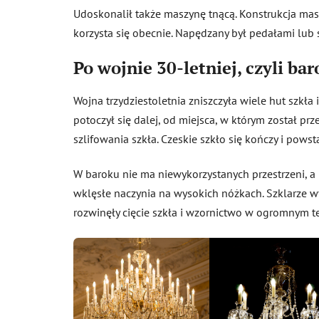
Udoskonalił także maszynę tnącą. Konstrukcja mas
korzysta się obecnie. Napędzany był pedałami lub 
Po wojnie 30-letniej, czyli bar
Wojna trzydziestoletnia zniszczyła wiele hut szkła
potoczył się dalej, od miejsca, w którym został pr
szlifowania szkła. Czeskie szkło się kończy i powst
W baroku nie ma niewykorzystanych przestrzeni, a 
wklęsłe naczynia na wysokich nóżkach. Szklarze wyk
rozwinęły cięcie szkła i wzornictwo w ogromnym t