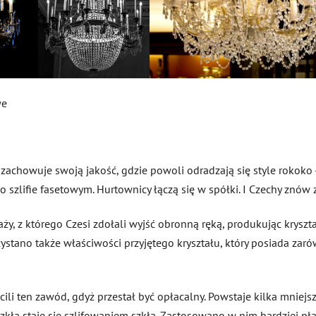
we
 zachowuje swoją jakość, gdzie powoli odradzają się style rokoko -
 szlifie fasetowym. Hurtownicy łączą się w spółki. I Czechy znów 
ży, z którego Czesi zdołali wyjść obronną ręką, produkując kryszt
stano także właściwości przyjętego kryształu, który posiada zarów
ucili ten zawód, gdyż przestał być opłacalny. Powstaje kilka mnie
cie szkła staje się szlifowaniem szkła. Zastosowano w nim bardziej p