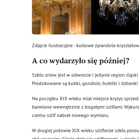
Zdjęcie ilustracyjne - kultowe żyrandole kryształo
A co wydarzyło się później?
Szkło znów jest w odwrocie i jedynie region śląski
Produkowane są kubki, gondole, butelki i dzbanki o
Na początku XIX wieku miał miejsce kryzys sprzeda
barwione wewnętrznie z bogatymi szlifami. Wykorzy
czemu szlif nabrał nowego wymiaru.
W drugiej połowie XIX wieku szlifierze szkła porz
styl secesyjny. Cięcie staje się szlifierzami, a cię