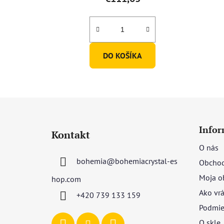
DO KOŠÍKA
Z
á
Infor
Kontakt
p
O nás
ä
bohemia
@
bohemiacrystal-es
Obchod
t
i
Moja o
hop.com
e
Ako vrá
+420 739 133 159
Podmie
O skle