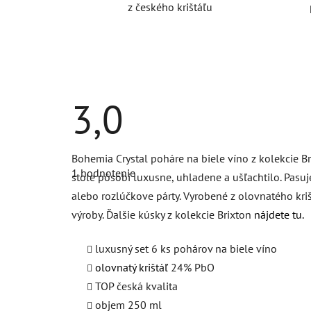
z českého krištáľu
3,0
Priemerné
Bohemia Crystal poháre na biele víno z kolekcie Br
hodnotenie
1 hodnotenie
produktu
stole pôsobí luxusne, uhladene a ušľachtilo. Pasuje 
je
alebo rozlúčkove párty. Vyrobené z olovnatého kr
3,0
z
výroby. Ďalšie kúsky z kolekcie Brixton
nájdete tu.
5
hviezdičiek.
luxusný set 6 ks pohárov na biele víno
olovnatý krištáľ
24% PbO
TOP česká kvalita
objem 250 ml