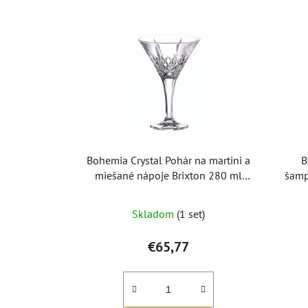
Bohemia Crystal Pohár na martini a
B
miešané nápoje Brixton 280 ml
šamp
(Sada po 6 ks)
Skladom
(1 set)
€65,77