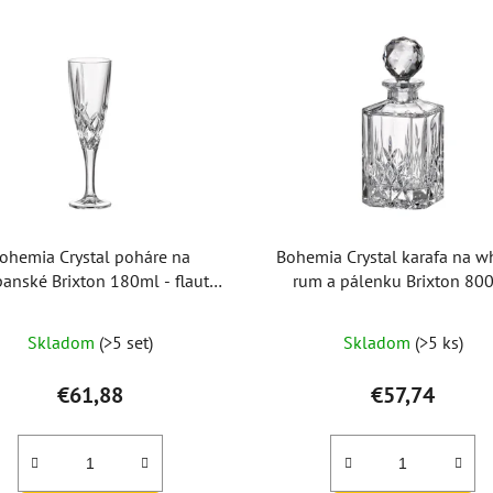
ohemia Crystal poháre na
Bohemia Crystal karafa na wh
anské Brixton 180ml - flauta
rum a pálenku Brixton 80
(set po 6ks)
Priemerné
Skladom
(>5 set)
Skladom
(>5 ks)
hodnotenie
produktu
€61,88
€57,74
je
5,0
z