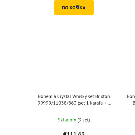
DO KOŠÍKA
Bohemia Crystal Whisky set Brixton
Boh
99999/11038/863 (set 1 karafa + 6
B
pohárov)
Skladom
(3 set)
€111,63