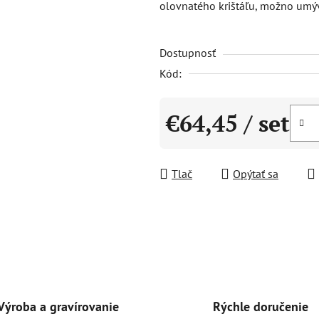
olovnatého krištáľu, možno umý
3,0
z
Dostupnosť
5
hviezdičiek.
Kód:
€64,45
/ set
Jednotková cena:
Tlač
Opýtať sa
Rýchle doručenie
Výroba a gravírovanie