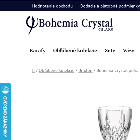
Prejsť
Hodnotenie obchodu
Dodacie a platobné podmienky
na
obsah
Karafy
Obľúbené kolekcie
Sety
Vázy
Domov
/
Obľúbené kolekcie
/
Brixton
/
Bohemia Crystal poháre