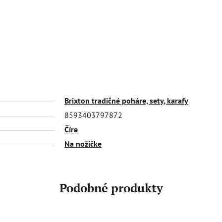
Brixton tradičné poháre, sety, karafy
8593403797872
Číre
Na nožičke
Podobné produkty