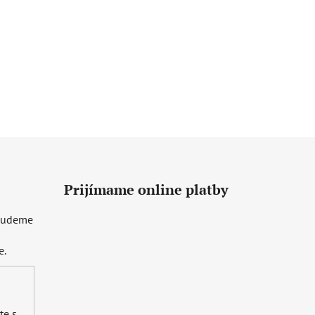
Prijímame online platby
 budeme
e.
te s