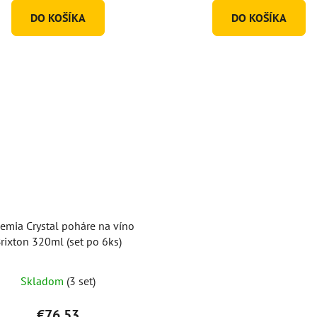
5
DO KOŠÍKA
DO KOŠÍKA
hviezdičiek.
emia Crystal poháre na víno
rixton 320ml (set po 6ks)
Skladom
(3 set)
€76,53