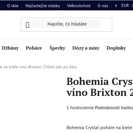
EUR
O skle
Najčastejšie otázky
Veľkoobchod
O nás
Kontakt
Džbány
Poháre
Šperky
Dózy a misy
Doplnky
 na biele víno Brixton 250ml (set po 6ks)
Bohemia Cryst
víno Brixton 
Priemerné
1 hodnotenie
Podrobnosti hodn
hodnotenie
produktu
Bohemia Crystal poháre na biele 
je