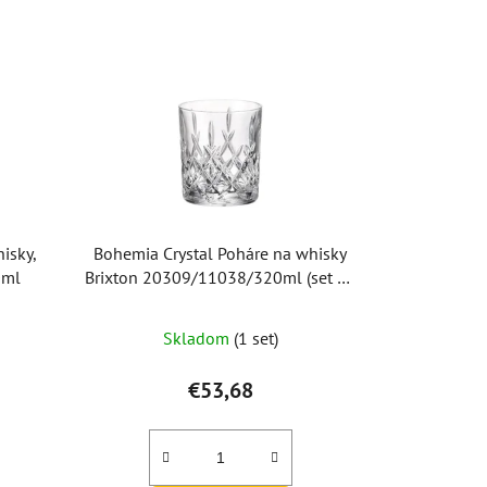
isky,
Bohemia Crystal Poháre na whisky
0ml
Brixton 20309/11038/320ml (set po
6ks)
Skladom
(1 set)
€53,68