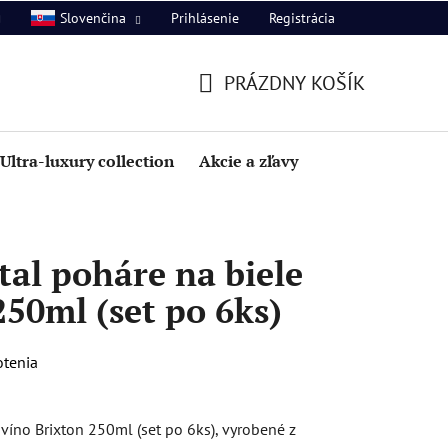
Prihlásenie
Registrácia
Slovenčina
PRÁZDNY KOŠÍK
NÁKUPNÝ
KOŠÍK
Ultra-luxury collection
Akcie a zľavy
al poháre na biele
250ml (set po 6ks)
otenia
víno Brixton 250ml (set po 6ks), vyrobené z