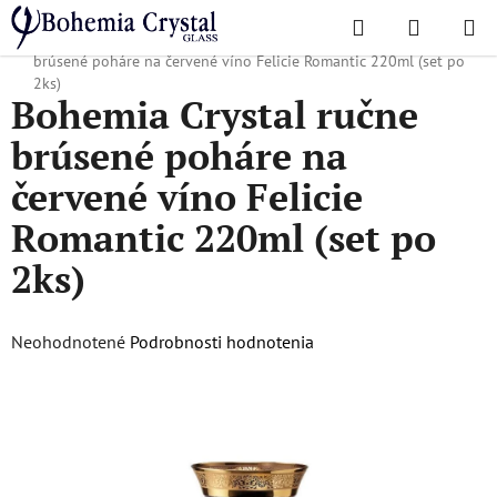
Prejsť
Hľadať
NÁKUP
na
Domov
/
Obľúbené kolekcie
/
Felicie Romantic
/
Bohemia Crystal ručne
KOŠÍK
obsah
brúsené poháre na červené víno Felicie Romantic 220ml (set po
2ks)
Bohemia Crystal ručne
brúsené poháre na
červené víno Felicie
Romantic 220ml (set po
2ks)
Priemerné
Neohodnotené
Podrobnosti hodnotenia
hodnotenie
produktu
je
0,0
z