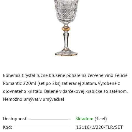
5
hviezdičiek.
Bohemia Crystal ručne brúsené poháre na červené víno Felicie
Romantic 220ml (set po 2ks) zatieranej zlatom. Vyrobené z
olovnatého krištáľu. Balené v darčekovej krabičke so saténom.
Nemožno umývať v umývačke!
Dostupnosť
Skladom
(3 set)
Kód:
12116/LV220/FLR/SET