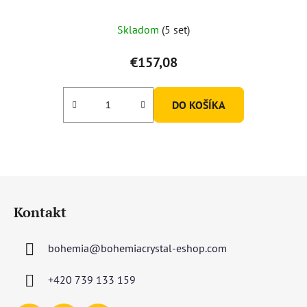
Skladom
(5 set)
€157,08
DO KOŠÍKA
Z
á
Kontakt
p
ä
bohemia
@
bohemiacrystal-eshop.com
t
i
+420 739 133 159
e