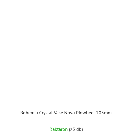
csillag.
Bohemia Crystal Vase Nova Pinwheel 205mm
A
Raktáron
(>5 db)
termék