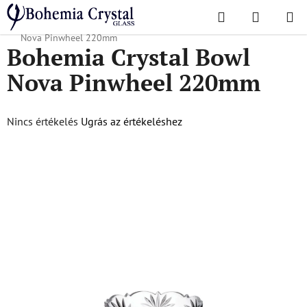
Ugrás
Keresés
KOSÁR
a
Kezdőlap
/
Népszerű kollekciók
/
Nova Pinwheel
/
Bohemia Crystal Bowl
fő
Nova Pinwheel 220mm
Bohemia Crystal Bowl
tartalomhoz
Nova Pinwheel 220mm
A
Nincs értékelés
Ugrás az értékeléshez
termék
átlagos
értékelése
5-
ből
0,0
csillag.