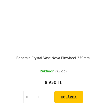
Bohemia Crystal Vase Nova Pinwheel 250mm
A
Raktáron
(>5 db)
termék
átlagos
8 950 Ft
értékelése
5-
KOSÁRBA
ből
5,0