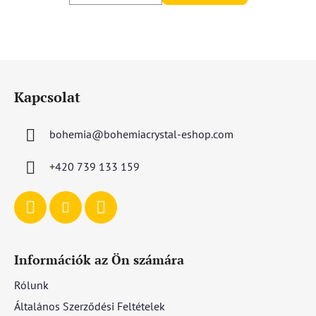
L
á
Kapcsolat
b
l
bohemia
@
bohemiacrystal-eshop.com
é
c
+420 739 133 159
Információk az Ön számára
Rólunk
Általános Szerződési Feltételek