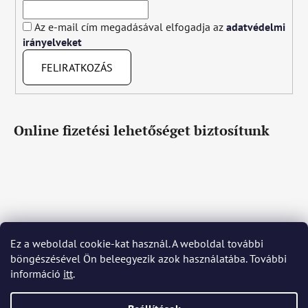
Az e-mail cím megadásával elfogadja az
adatvédelmi
irányelveket
FELIRATKOZÁS
Online fizetési lehetőséget biztosítunk
Ez a weboldal cookie-kat használ. A weboldal további
Čeština
Slovenčina
English
Deutsch
Magyar
böngészésével Ön beleegyezik azok használatába. További
Język polski
Română
Italiano
Español
Français
információ
itt
.
Português
Български
Hrvatski
Slovenščina
Srpski
Nederlands
Українська
Ελληνικά
Svenska
Dansk