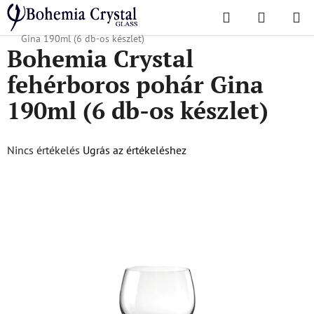
Ugrás
Keresés
KOSÁR
a
Kezdőlap
/
Népszerű kollekciók
/
Gina
/
Bohemia Crystal fehérboros pohár
fő
Gina 190ml (6 db-os készlet)
Bohemia Crystal
tartalomhoz
fehérboros pohár Gina
190ml (6 db-os készlet)
A
Nincs értékelés
Ugrás az értékeléshez
termék
átlagos
értékelése
5-
ből
0,0
csillag.