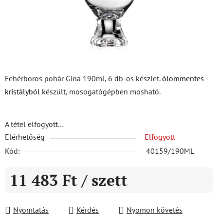
Fehérboros pohár Gina 190ml, 6 db-os készlet.
ólommentes
kristályból
készült, mosogatógépben mosható.
A tétel elfogyott…
Elérhetőség
Elfogyott
Kód:
40159/190ML
11 483 Ft
/ szett
Egységár:
Nyomtatás
Kérdés
Nyomon követés