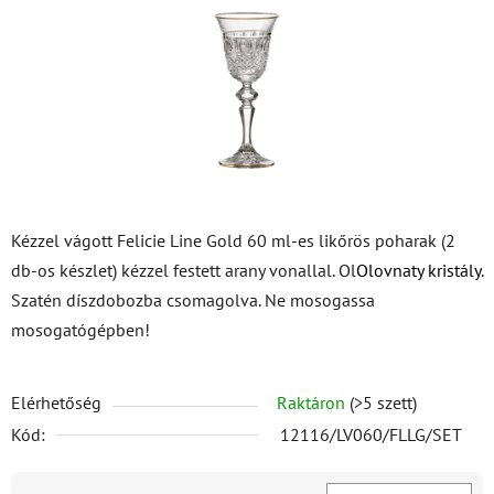
csillag.
Kézzel vágott Felicie Line Gold 60 ml-es likőrös poharak (2
db-os készlet) kézzel festett arany vonallal. Ol
Olovnaty kristály
.
Szatén díszdobozba csomagolva. Ne mosogassa
mosogatógépben!
Elérhetőség
Raktáron
(>5 szett)
Kód:
12116/LV060/FLLG/SET