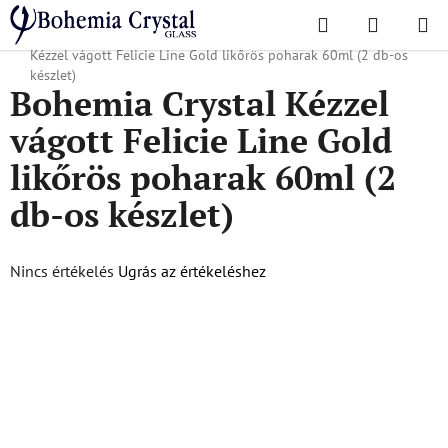
Ugrás
Keresés
KOSÁR
a
Kezdőlap
/
Népszerű kollekciók
/
Felicia Line Gold
/
Bohemia Crystal
fő
Kézzel vágott Felicie Line Gold likőrös poharak 60ml (2 db-os
tartalomhoz
készlet)
Bohemia Crystal Kézzel
vágott Felicie Line Gold
likőrös poharak 60ml (2
db-os készlet)
A
Nincs értékelés
Ugrás az értékeléshez
termék
átlagos
értékelése
5-
ből
0,0