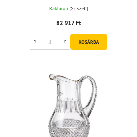
Raktáron
(>5 szett)
82 917 Ft
KOSÁRBA