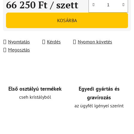
66 250 Ft
/ szett
Egységár:
KOSÁRBA
Nyomtatás
Kérdés
Nyomon követés
Megosztás
Első osztályú termékek
Egyedi gyártás és
cseh kristályból
gravírozás
az ügyfél igényei szerint