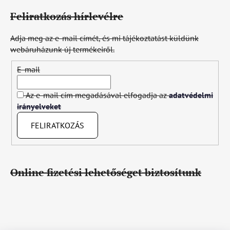
Feliratkozás hírlevélre
Adja meg az e-mail címét, és mi tájékoztatást küldünk
webáruházunk új termékeiről.
E-mail
Az e-mail cím megadásával elfogadja az
adatvédelmi
irányelveket
FELIRATKOZÁS
Online fizetési lehetőséget biztosítunk