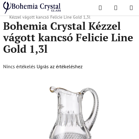
Ugrás
Keresés
KOSÁR
a
Kezdőlap
/
Népszerű kollekciók
/
Felicia Line Gold
/
Bohemia Crystal
fő
Kézzel vágott kancsó Felicie Line Gold 1,3l
Bohemia Crystal Kézzel
tartalomhoz
vágott kancsó Felicie Line
Gold 1,3l
A
Nincs értékelés
Ugrás az értékeléshez
termék
átlagos
értékelése
5-
ből
0,0
csillag.