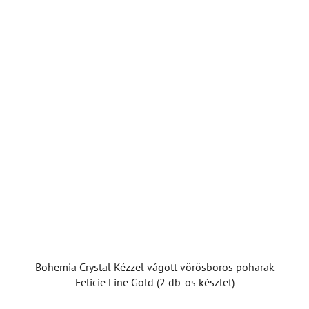
Bohemia Crystal Kézzel vágott vörösboros poharak
Felicie Line Gold (2 db-os készlet)