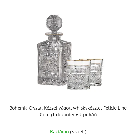
Bohemia Crystal Kézzel vágott whiskykészlet Felicie Line
Gold (1 dekanter + 2 pohár)
Raktáron
(3 szett)