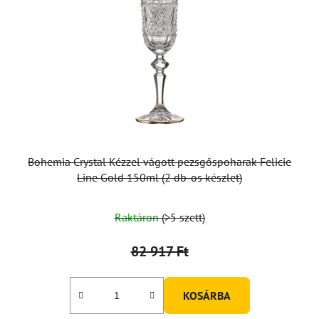
Bohemia Crystal Kézzel vágott pezsgőspoharak Felicie
Line Gold 150ml (2 db-os készlet)
Raktáron
(>5 szett)
82 917 Ft
KOSÁRBA