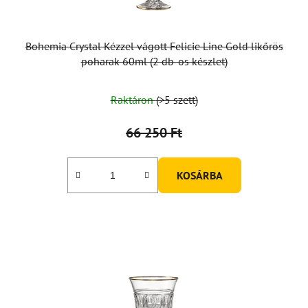
Bohemia Crystal Kézzel vágott Felicie Line Gold likőrös
poharak 60ml (2 db-os készlet)
Raktáron
(>5 szett)
66 250 Ft
KOSÁRBA