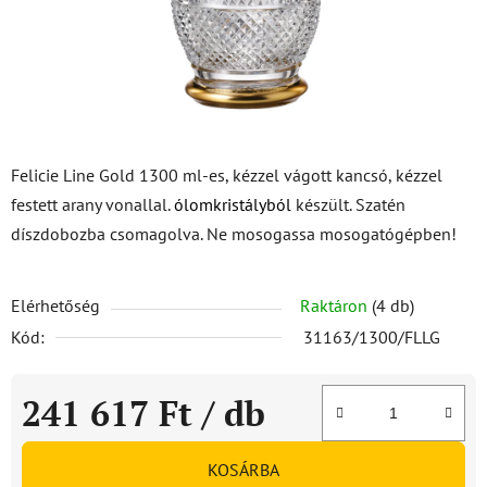
Felicie Line Gold 1300 ml-es, kézzel vágott kancsó, kézzel
festett arany vonallal.
ólomkristályból
készült. Szatén
díszdobozba csomagolva. Ne mosogassa mosogatógépben!
Elérhetőség
Raktáron
(4 db)
Kód:
31163/1300/FLLG
241 617 Ft
/ db
Egységár:
KOSÁRBA