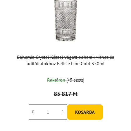
Bohemia Crystal Kézzel vágott poharak vízhez és
üdítőitalokhoz Felicie Line Gold 350ml
Raktáron
(>5 szett)
85 817 Ft
KOSÁRBA