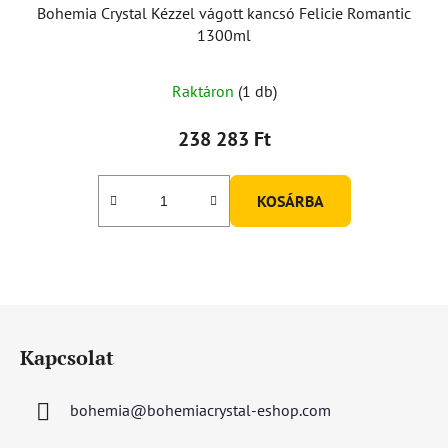
Bohemia Crystal Kézzel vágott kancsó Felicie Romantic
1300ml
Raktáron
(1 db)
238 283 Ft
KOSÁRBA
L
á
Kapcsolat
b
l
bohemia
@
bohemiacrystal-eshop.com
é
c