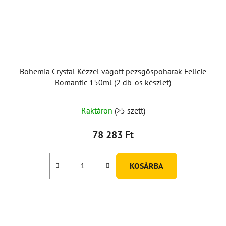
Bohemia Crystal Kézzel vágott pezsgőspoharak Felicie
Romantic 150ml (2 db-os készlet)
Raktáron
(>5 szett)
78 283 Ft
KOSÁRBA