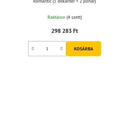
Romantic (1 dekanter + 2 pohár)
Raktáron
(4 szett)
298 283 Ft
KOSÁRBA