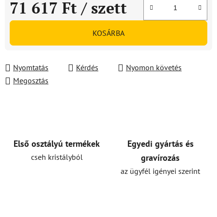
71 617 Ft
/ szett
Egységár:
KOSÁRBA
Nyomtatás
Kérdés
Nyomon követés
Megosztás
Első osztályú termékek
Egyedi gyártás és
cseh kristályból
gravírozás
az ügyfél igényei szerint