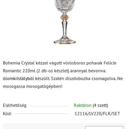
csillag.
Bohemia Crystal kézzel vágott vörösboros poharak Felicie
Romantic 220ml (2 db-os készlet) arannyal bevonva.
ólomkristályból
készült. Szatén díszdobozba csomagolva. Ne
mosogassa mosogatógépben!
Elérhetőség
Raktáron
(4 szett)
Kód:
12116/LV220/FLR/SET