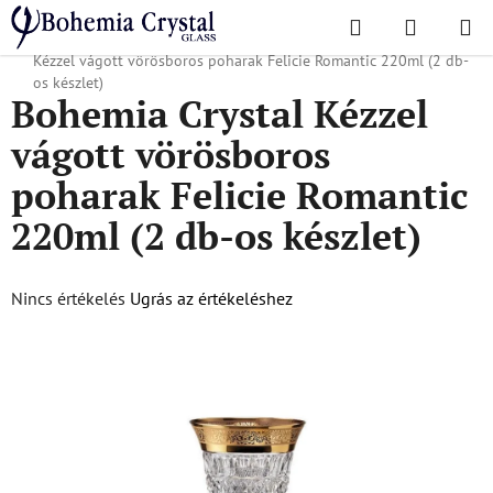
Ugrás
Keresés
KOSÁR
a
Kezdőlap
/
Népszerű kollekciók
/
Felícia romantikus
/
Bohemia Crystal
fő
Kézzel vágott vörösboros poharak Felicie Romantic 220ml (2 db-
tartalomhoz
os készlet)
Bohemia Crystal Kézzel
vágott vörösboros
poharak Felicie Romantic
220ml (2 db-os készlet)
A
Nincs értékelés
Ugrás az értékeléshez
termék
átlagos
értékelése
5-
ből
0,0