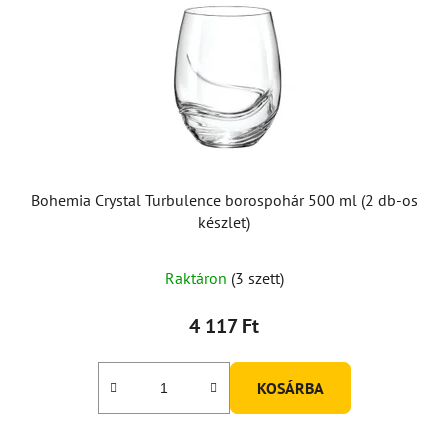
Bohemia Crystal Turbulence borospohár 500 ml (2 db-os
készlet)
A
Raktáron
(3 szett)
termék
átlagos
4 117 Ft
értékelése
5-
KOSÁRBA
ből
5,0