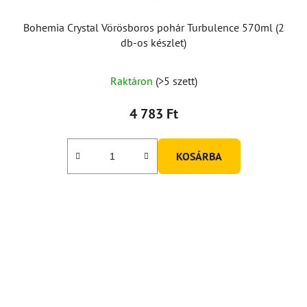
Bohemia Crystal Vörösboros pohár Turbulence 570ml (2
db-os készlet)
A
Raktáron
(>5 szett)
termék
átlagos
4 783 Ft
értékelése
5-
KOSÁRBA
ből
5,0
csillag.