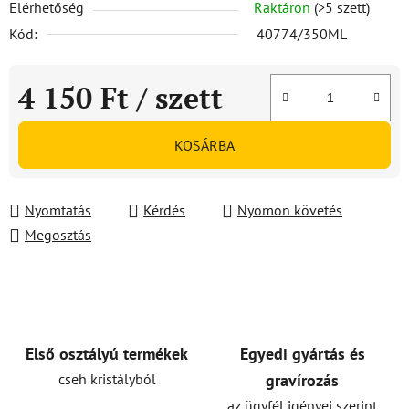
Elérhetőség
Raktáron
(>5 szett)
Kód:
40774/350ML
4 150 Ft
/ szett
Egységár:
KOSÁRBA
Nyomtatás
Kérdés
Nyomon követés
Megosztás
Első osztályú termékek
Egyedi gyártás és
cseh kristályból
gravírozás
az ügyfél igényei szerint