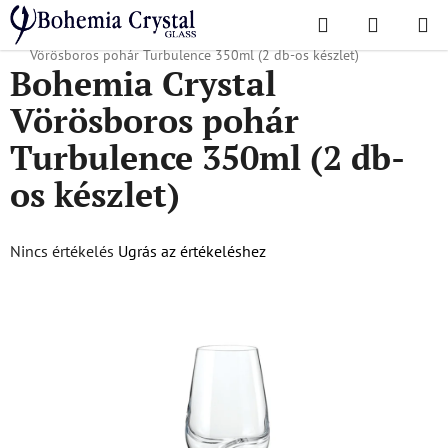
Ugrás
Keresés
KOSÁR
a
Kezdőlap
/
Népszerű kollekciók
/
Turbulencia
/
Bohemia Crystal
fő
Vörösboros pohár Turbulence 350ml (2 db-os készlet)
Bohemia Crystal
tartalomhoz
Vörösboros pohár
Turbulence 350ml (2 db-
os készlet)
A
Nincs értékelés
Ugrás az értékeléshez
termék
átlagos
értékelése
5-
ből
0,0
csillag.