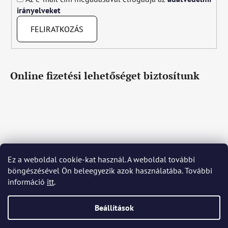
irányelveket
FELIRATKOZÁS
Online fizetési lehetőséget biztosítunk
Ez a weboldal cookie-kat használ. A weboldal további
Čeština
Slovenčina
English
Deutsch
Magyar
böngészésével Ön beleegyezik azok használatába. További
Język polski
Română
Italiano
Español
Français
információ
itt
.
Português
Български
Hrvatski
Slovenščina
Srpski
Nederlands
Українська
Ελληνικά
Svenska
Dansk
Beállítások