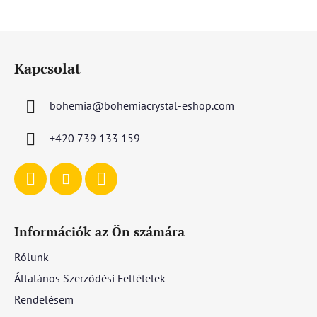
csillag.
L
á
Kapcsolat
b
l
bohemia
@
bohemiacrystal-eshop.com
é
c
+420 739 133 159
Információk az Ön számára
Rólunk
Általános Szerződési Feltételek
Rendelésem