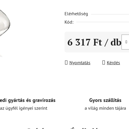
5-
Elérhetőség
ből
0,0
Kód:
csillag.
6 317 Ft
/ db
Egységár:
Nyomtatás
Kérdés
Gyors szállítás
edi gyártás és gravírozás
a világ minden tájára
az ügyfél igényei szerint