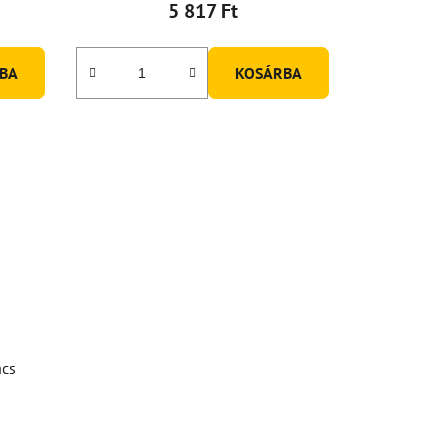
5 817 Ft
BA
KOSÁRBA
acs