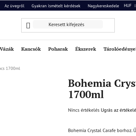
HUF
Az üvegről
Gyakran ismételt kérdések
Nagykereskedelem
Ról
Vázák
Kancsók
Poharak
Ékszerek
Tárolóedények
acs 1700ml
Bohemia Crys
1700ml
A
Nincs értékelés
Ugrás az értékel
termék
átlagos
Bohemia Crystal Carafe borhoz. 
értékelése