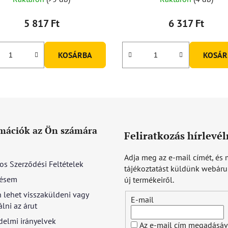
5 817 Ft
6 317 Ft
KOSÁRBA
KOSÁR
mációk az Ön számára
Feliratkozás hírlevél
Adja meg az e-mail címét, és 
os Szerződési Feltételek
tájékoztatást küldünk webár
ésem
új termékeiről.
 lehet visszaküldeni vagy
E-mail
lni az árut
delmi irányelvek
Az e-mail cím megadásáv