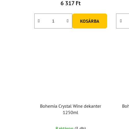
6 317 Ft
KOSÁRBA
Bohemia Crystal Wine dekanter
Boh
1250ml
Raktáron
(3 db)