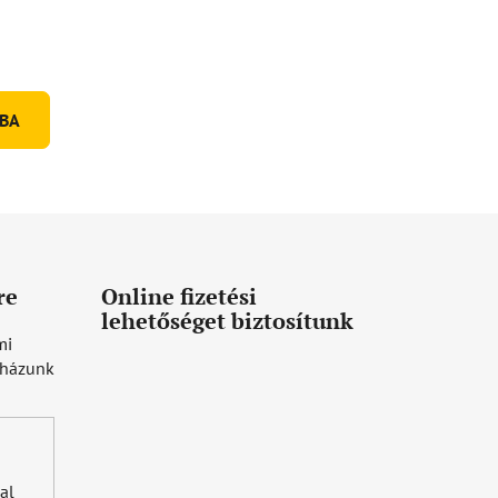
BA
re
Online fizetési
lehetőséget biztosítunk
mi
uházunk
al