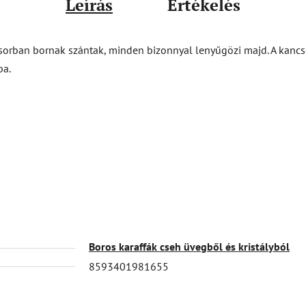
Leírás
Értékelés
ősorban bornak szántak, minden bizonnyal lenyűgözi majd. A kan
ba.
Boros karaffák cseh üvegből és kristályból
8593401981655