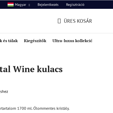
Bejelentkezés
Regisztráció
Magyar
unk
Kapcsolat
ÜRES KOSÁR
KOSÁR
 és tálak
Kiegészítők
Ultra-luxus kollekció
Kedve
tal Wine kulacs
éshez
Űrtartalom 1700 ml. Ólommentes kristály.