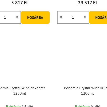
5 817 Ft
29 317 Ft
KOSÁRBA
KOSÁR
emia Crystal Wine dekanter
Bohemia Crystal Wine kul
1250ml
1200ml
Raktáron
(>5 db)
Raktáron
(4 db)