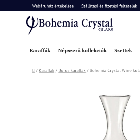
Ugrás
Webáruház értékelése
Szállítási és fizetési feltételek
a
fő
tartalomhoz
Karaffák
Népszerű kollekciók
Szettek
Kezdőlap
/
Karaffák
/
Boros karaffák
/
Bohemia Crystal Wine kul