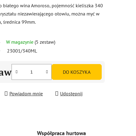
o białego wina Amoroso, pojemność kieliszka 340
kryształu niezawierającego ołowiu, można myć w
, średnica 99mm.
W magazynie
(5 zestaw)
23001/340ML
taw
DO KOSZYKA
Powiadom mnie
Udostępnij
Współpraca hurtowa