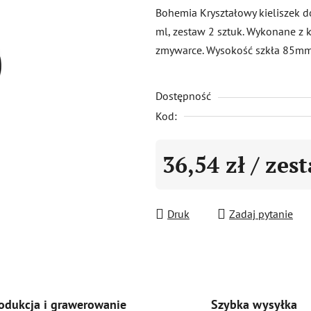
produktu
Bohemia Kryształowy kieliszek d
wynosi
ml, zestaw 2 sztuk. Wykonane z 
0,0
zmywarce. Wysokość szkła 85mm
na
5
Dostępność
gwiazdek.
Kod:
36,54 zł
/ zes
Cena jednostkowa:
Druk
Zadaj pytanie
Szybka wysyłka
odukcja i grawerowanie