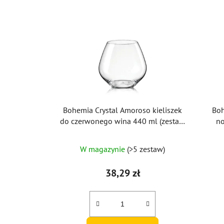
Bohemia Crystal Amoroso kieliszek
Boh
do czerwonego wina 440 ml (zestaw
no
2 szt.)
W magazynie
(>5 zestaw)
38,29 zł