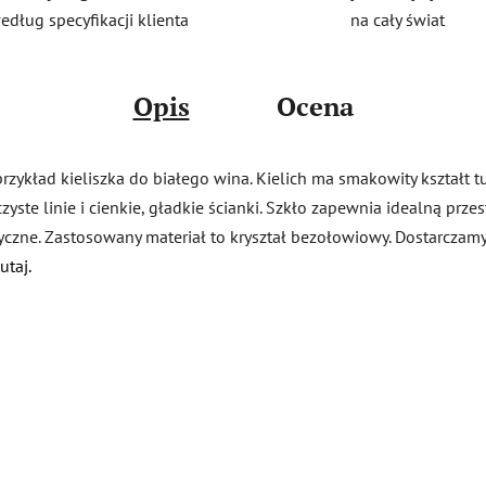
na cały świat
edług specyfikacji klienta
Opis
Ocena
 przykład kieliszka do białego wina. Kielich ma smakowity kształt t
te linie i cienkie, gładkie ścianki. Szkło zapewnia idealną prze
yczne. Zastosowany materiał to kryształ bezołowiowy. Dostarcza
utaj.