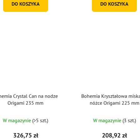
DO KOSZYKA
DO KOSZYKA
hemia Crystal Can na nodze
Bohemia Kryształowa misk
Origami 235 mm
nóżce Origami 225 mm
W magazynie
(>5 szt.)
W magazynie
(3 szt.)
326,75 zł
208,92 zł