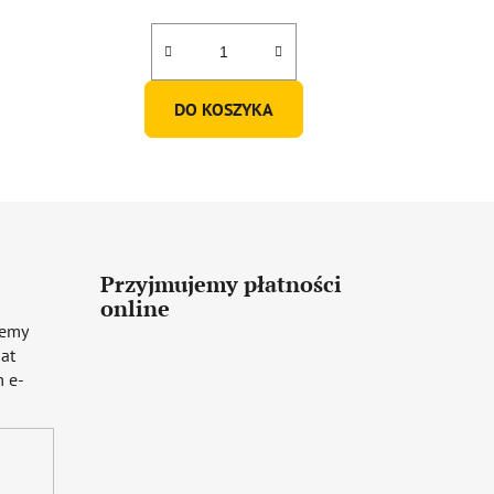
DO KOSZYKA
Przyjmujemy płatności
online
iemy
mat
 e-