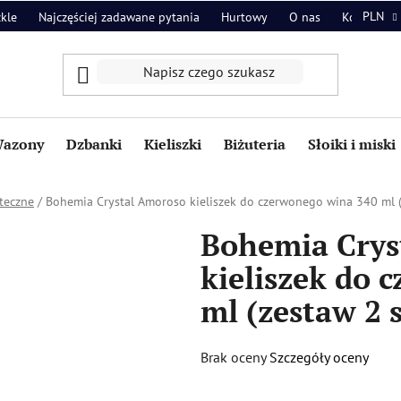
PLN
zkle
Najczęściej zadawane pytania
Hurtowy
O nas
Kontakt
azony
Dzbanki
Kieliszki
Biżuteria
Słoiki i miski
teczne
/
Bohemia Crystal Amoroso kieliszek do czerwonego wina 340 ml (z
Bohemia Crys
kieliszek do 
ml (zestaw 2 s
Średnia
Brak oceny
Szczegóły oceny
ocena