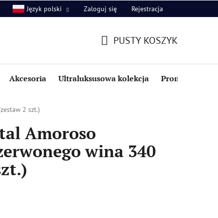
Zaloguj się
Rejestracja
Język polski
PUSTY KOSZYK
KOSZYK
Akcesoria
Ultraluksusowa kolekcja
Promocje i zniż
estaw 2 szt.)
tal Amoroso
czerwonego wina 340
zt.)