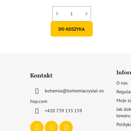
DO KOSZYKA
S
t
Infor
Kontakt
o
O nas
p
bohemia
@
bohemiacrystal-es
Regula
k
a
Moje z
hop.com
Jak dok
+420 739 133 159
towaru
Polityk