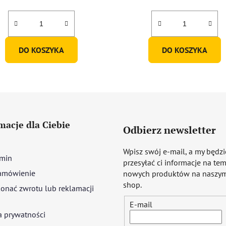
DO KOSZYKA
DO KOSZYKA
macje dla Ciebie
Odbierz newsletter
Wpisz swój e-mail, a my będz
min
przesyłać ci informacje na te
amówienie
nowych produktów na naszym
shop.
onać zwrotu lub reklamacji
E-mail
a prywatności