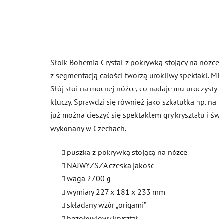
Słoik Bohemia Crystal z pokrywką stojący na nóżce 
z segmentacją całości tworzą urokliwy spektakl. M
Słój stoi na mocnej nóżce, co nadaje mu uroczyst
kluczy. Sprawdzi się również jako szkatułka np. na 
już można cieszyć się spektaklem gry kryształu i ś
wykonany w Czechach.
puszka z pokrywką stojącą na nóżce
NAJWYŻSZA czeska jakość
waga 2700 g
wymiary 227 x 181 x 233 mm
składany wzór „origami”
bezołowiowy kryształ