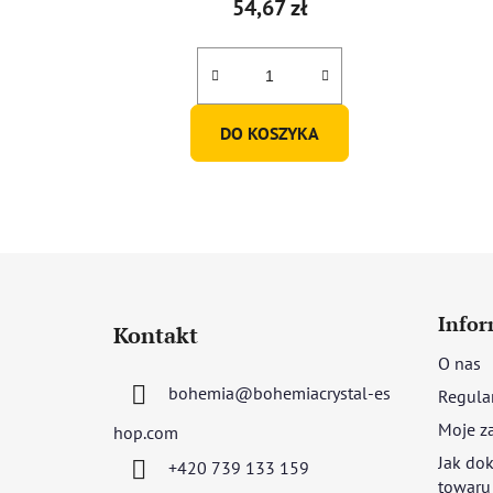
54,67 zł
DO KOSZYKA
S
t
Infor
Kontakt
o
O nas
p
bohemia
@
bohemiacrystal-es
Regula
k
a
Moje z
hop.com
Jak dok
+420 739 133 159
towaru