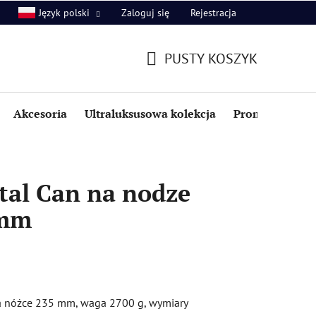
Zaloguj się
Rejestracja
Język polski
PUSTY KOSZYK
KOSZYK
Akcesoria
Ultraluksusowa kolekcja
Promocje i zniż
tal Can na nodze
 mm
na nóżce 235 mm, waga 2700 g, wymiary