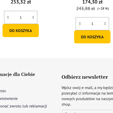
253,32 zł
174,30 zł
243,88 zł
(–28 %)
DO KOSZYKA
DO KOSZYKA
macje dla Ciebie
Odbierz newsletter
Wpisz swój e-mail, a my będz
min
przesyłać ci informacje na te
amówienie
nowych produktów na naszym
shop.
onać zwrotu lub reklamacji