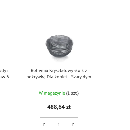
ody i
Bohemia Kryształowy słoik z
taw 6
pokrywką Dla kobiet - Szary dym
W magazynie
(1 szt.)
488,64 zł