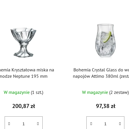
emia Kryształowa miska na
Bohemia Crystal Glass do w
nodze Neptune 195 mm
napojów Attimo 380ml (zes
szt.)
W magazynie
(1 szt.)
W magazynie
(2 zestaw)
200,87 zł
97,38 zł