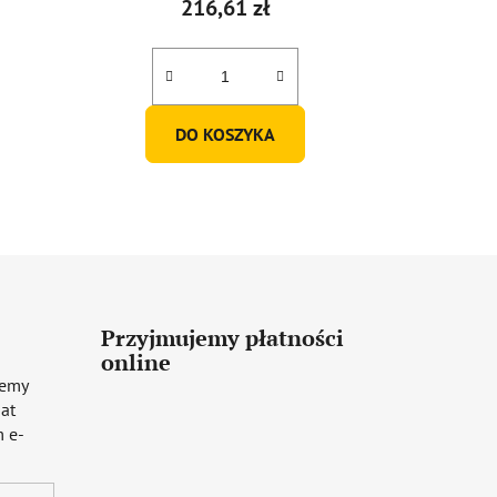
216,61 zł
DO KOSZYKA
Przyjmujemy płatności
online
iemy
mat
 e-