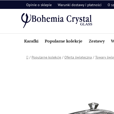
Przejść
Opinie o sklepie
Warunki dostawy i płatności
O s
do
treści
Karafki
Popularne kolekcje
Zestawy
W
Home
/
Popularne kolekcje
/
Oferta świąteczna
/
Towary świą