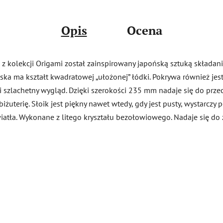
Opis
Ocena
z kolekcji Origami został zainspirowany japońską sztuką składania
iska ma kształt kwadratowej „ułożonej” łódki. Pokrywa również je
y i szlachetny wygląd. Dzięki szerokości 235 mm nadaje się do p
biżuterię. Słoik jest piękny nawet wtedy, gdy jest pusty, wystarczy 
wiatła. Wykonane z litego kryształu bezołowiowego. Nadaje się do 