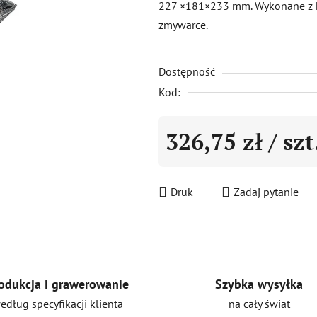
227 ×181×233 mm. Wykonane z k
0,0
zmywarce.
na
5
Dostępność
gwiazdek.
Kod:
326,75 zł
/ szt
Cena jednostkowa:
Druk
Zadaj pytanie
Szybka wysyłka
odukcja i grawerowanie
na cały świat
edług specyfikacji klienta