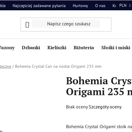
PLN
zkle
Najczęściej zadawane pytania
Hurtowy
O nas
Kontakt
azony
Dzbanki
Kieliszki
Biżuteria
Słoiki i miski
teczne
/
Bohemia Crystal Can na nodze Origami 235 mm
Bohemia Crys
Origami 235
Średnia
Brak oceny
Szczegóły oceny
ocena
produktu
Bohemia Crystal Origami słoik 
wynosi