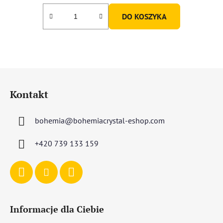
DO KOSZYKA
S
t
Kontakt
o
p
bohemia
@
bohemiacrystal-eshop.com
k
a
+420 739 133 159
Informacje dla Ciebie