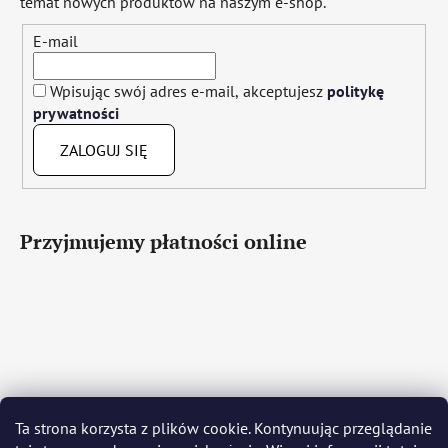
temat nowych produktów na naszym e-shop.
E-mail
Wpisując swój adres e-mail, akceptujesz
politykę
prywatności
ZALOGUJ SIĘ
Przyjmujemy płatności online
Čeština
Slovenčina
English
Deutsch
Magyar
Ta strona korzysta z plików cookie. Kontynuując przeglądanie
Język polski
Română
Italiano
Español
Français