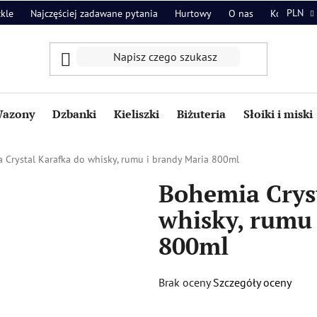
PLN
zkle
Najczęściej zadawane pytania
Hurtowy
O nas
Kontakt
azony
Dzbanki
Kieliszki
Biżuteria
Słoiki i miski
 Crystal Karafka do whisky, rumu i brandy Maria 800ml
Bohemia Crys
whisky, rumu 
800ml
Średnia
Brak oceny
Szczegóły oceny
ocena