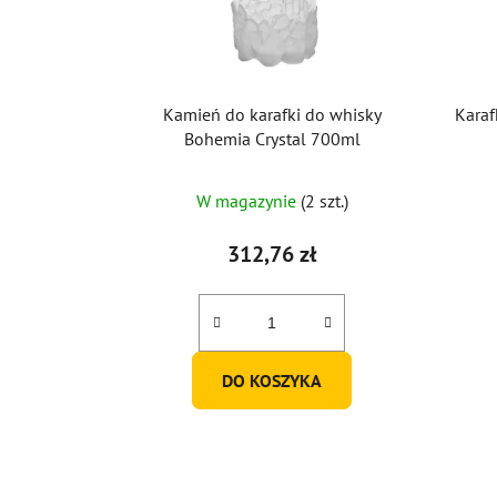
Kamień do karafki do whisky
Karaf
Bohemia Crystal 700ml
Średnia
W magazynie
(2 szt.)
ocena
produktu
312,76 zł
wynosi
5,0
na
5
DO KOSZYKA
gwiazdek.