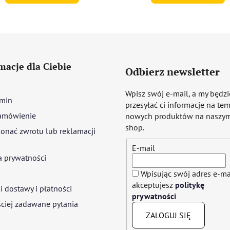
macje dla Ciebie
Odbierz newsletter
Wpisz swój e-mail, a my będz
min
przesyłać ci informacje na te
amówienie
nowych produktów na naszym
shop.
onać zwrotu lub reklamacji
E-mail
a prywatności
Wpisując swój adres e-ma
akceptujesz
politykę
 dostawy i płatności
prywatności
ciej zadawane pytania
ZALOGUJ SIĘ