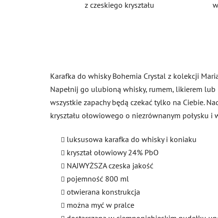
z czeskiego kryształu
w
Karafka do whisky Bohemia Crystal z kolekcji Mari
Napełnij go ulubioną whisky, rumem, likierem lub k
wszystkie zapachy będą czekać tylko na Ciebie. Na
kryształu ołowiowego o niezrównanym połysku i w
luksusowa karafka do whisky i koniaku
kryształ ołowiowy 24% PbO
NAJWYŻSZA czeska jakość
pojemność 800 ml
otwierana konstrukcja
można myć w pralce
dostarczana w ciemnoniebieskim pudełku 