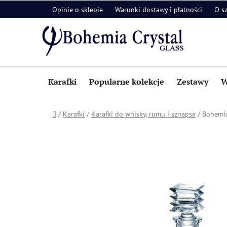
Przejść
Opinie o sklepie
Warunki dostawy i płatności
O s
do
treści
Karafki
Popularne kolekcje
Zestawy
W
Home
/
Karafki
/
Karafki do whisky, rumu i sznapsa
/
Bohemia