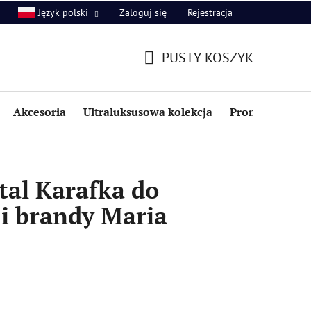
Zaloguj się
Rejestracja
Język polski
PUSTY KOSZYK
KOSZYK
Akcesoria
Ultraluksusowa kolekcja
Promocje i zniż
tal Karafka do
i brandy Maria