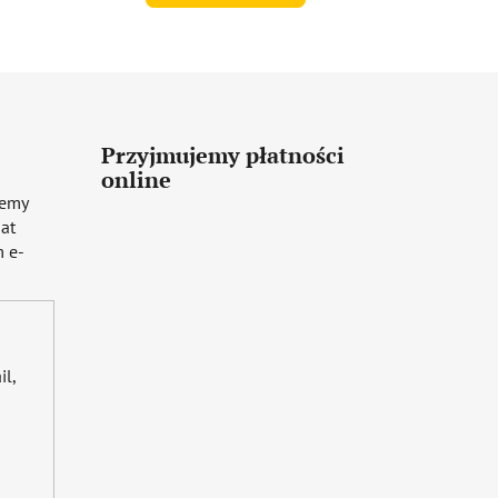
Przyjmujemy płatności
online
iemy
mat
 e-
il,