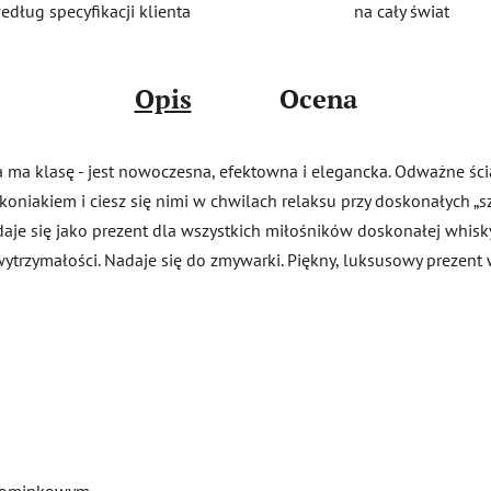
na cały świat
edług specyfikacji klienta
Opis
Ocena
a ma klasę - jest nowoczesna, efektowna i elegancka. Odważne śc
oniakiem i ciesz się nimi w chwilach relaksu przy doskonałych „szo
daje się jako prezent dla wszystkich miłośników doskonałej whisky
ytrzymałości. Nadaje się do zmywarki. Piękny, luksusowy prezen
upominkowym