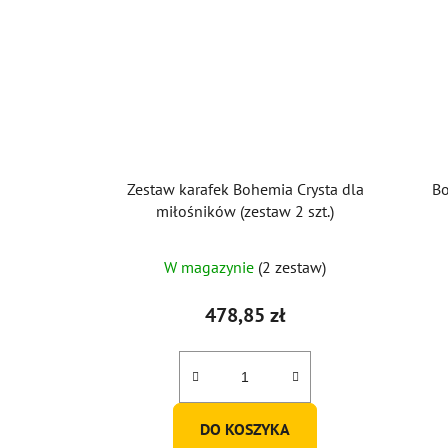
Zestaw karafek Bohemia Crysta dla
Bo
miłośników (zestaw 2 szt.)
Średnia
W magazynie
(2 zestaw)
ocena
produktu
478,85 zł
wynosi
4,0
na
5
DO KOSZYKA
gwiazdek.