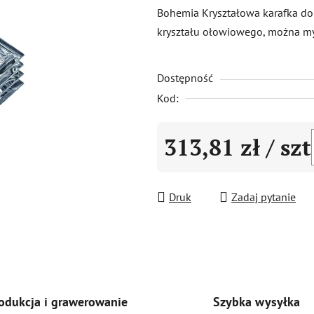
produktu
Bohemia Kryształowa karafka do
wynosi
kryształu ołowiowego, można m
0,0
na
Dostępność
5
gwiazdek.
Kod:
313,81 zł
/ szt
Cena jednostkowa:
Druk
Zadaj pytanie
Szybka wysyłka
odukcja i grawerowanie