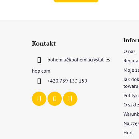
S
t
Infor
Kontakt
o
O nas
p
bohemia
@
bohemiacrystal-es
Regula
k
a
Moje z
hop.com
Jak dok
+420 739 133 159
towaru
Polityk
O szkle
Warunki
Najczęś
Hurt