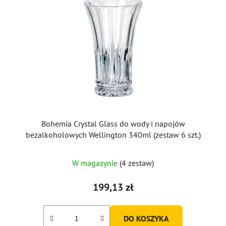
Bohemia Crystal Glass do wody i napojów
bezalkoholowych Wellington 340ml (zestaw 6 szt.)
Średnia
W magazynie
(4 zestaw)
ocena
produktu
199,13 zł
wynosi
5,0
DO KOSZYKA
na