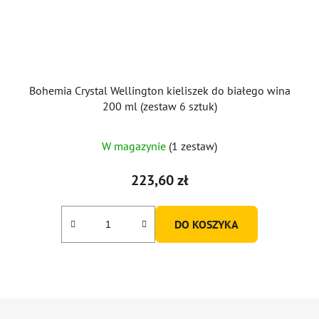
Bohemia Crystal Wellington kieliszek do białego wina
200 ml (zestaw 6 sztuk)
Średnia
W magazynie
(1 zestaw)
ocena
produktu
223,60 zł
wynosi
5,0
DO KOSZYKA
na
5
gwiazdek.
S