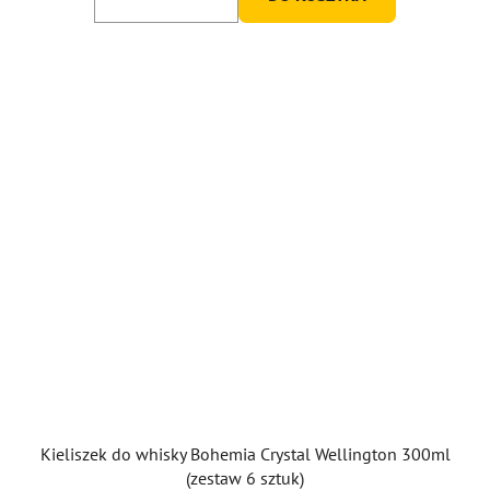
na
5
gwiazdek.
Kieliszek do whisky Bohemia Crystal Wellington 300ml
(zestaw 6 sztuk)