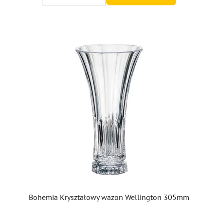
5
gwiazdek.
Bohemia Kryształowy wazon Wellington 305mm