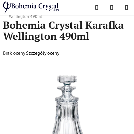
Przejść
Szukaj
KOSZYK
do
Home
/
Popularne kolekcje
/
Wellington
/
Bohemia Crystal Karafka
treści
Wellington 490ml
Bohemia Crystal Karafka
Wellington 490ml
Średnia
Brak oceny
Szczegóły oceny
ocena
produktu
wynosi
0,0
na
5
gwiazdek.