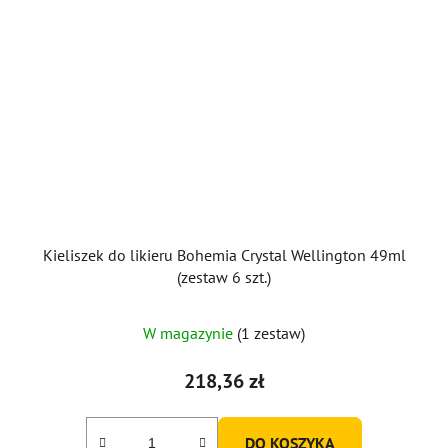
Kieliszek do likieru Bohemia Crystal Wellington 49ml
(zestaw 6 szt.)
Średnia
W magazynie
(1 zestaw)
ocena
produktu
218,36 zł
wynosi
5,0
DO KOSZYKA