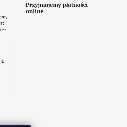
Przyjmujemy płatności
online
iemy
mat
 e-
il,