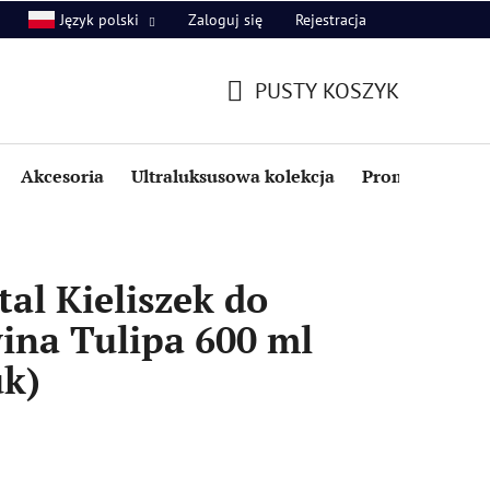
Zaloguj się
Rejestracja
Język polski
PUSTY KOSZYK
KOSZYK
Akcesoria
Ultraluksusowa kolekcja
Promocje i zniż
al Kieliszek do
ina Tulipa 600 ml
uk)