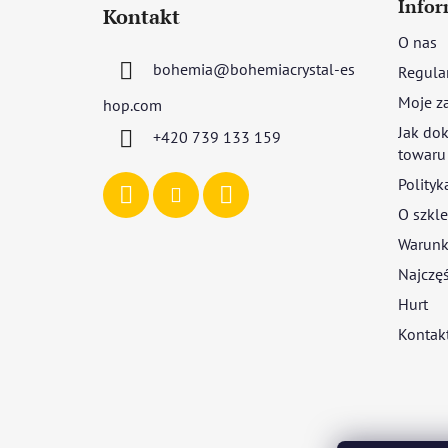
t
Infor
Kontakt
o
O nas
p
bohemia
@
bohemiacrystal-es
Regula
k
a
Moje z
hop.com
Jak dok
+420 739 133 159
towaru
Polityk
O szkle
Warunki
Najczęś
Hurt
Kontak