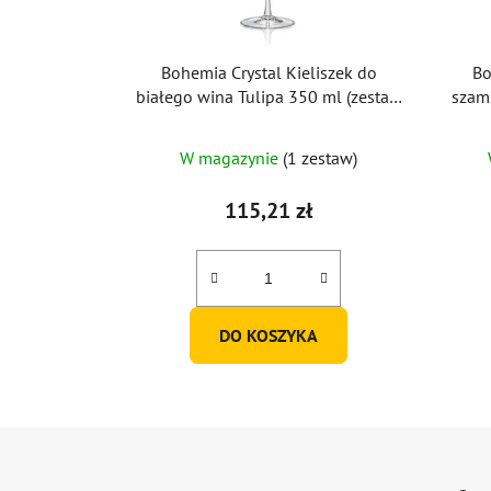
Bohemia Crystal Kieliszek do
Bo
białego wina Tulipa 350 ml (zestaw
szam
6 szt.)
W magazynie
(1 zestaw)
115,21 zł
DO KOSZYKA
S