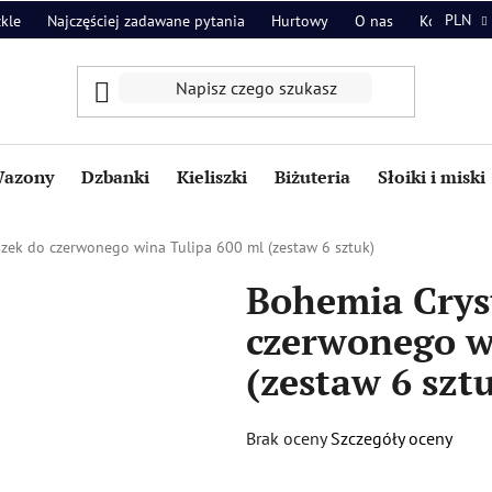
PLN
zkle
Najczęściej zadawane pytania
Hurtowy
O nas
Kontakt
azony
Dzbanki
Kieliszki
Biżuteria
Słoiki i miski
szek do czerwonego wina Tulipa 600 ml (zestaw 6 sztuk)
Bohemia Cryst
czerwonego w
(zestaw 6 szt
Średnia
Brak oceny
Szczegóły oceny
ocena