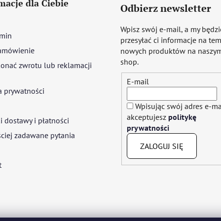
macje dla Ciebie
Odbierz newsletter
Wpisz swój e-mail, a my będz
min
przesyłać ci informacje na te
amówienie
nowych produktów na naszym
shop.
onać zwrotu lub reklamacji
E-mail
a prywatności
Wpisując swój adres e-ma
akceptujesz
politykę
 dostawy i płatności
prywatności
ciej zadawane pytania
ZALOGUJ SIĘ
t