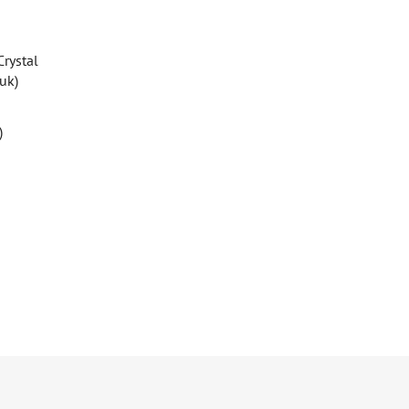
rystal
uk)
)