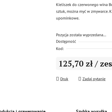
produktu
Kieliszek do czerwonego wina Bo
wynosi
sztuk, można myć w zmywarce. K
0,0
upominkowe.
na
5
gwiazdek.
Pozycja została wyprzedana…
Dostępność
Kod:
125,70 zł
/ ze
Cena jednostkowa:
Druk
Zadaj pytanie
Szybka wysyłka
odukcja i grawerowanie