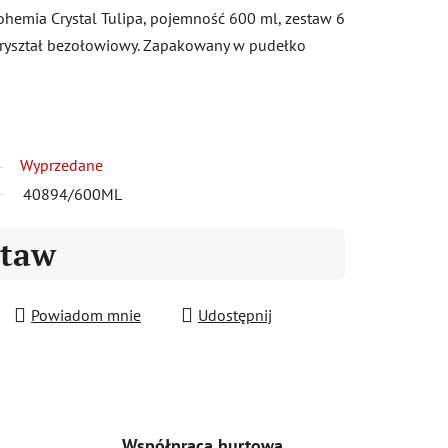
hemia Crystal Tulipa, pojemność 600 ml, zestaw 6
ryształ bezołowiowy. Zapakowany w pudełko
Wyprzedane
40894/600ML
staw
Powiadom mnie
Udostępnij
Współpraca hurtowa