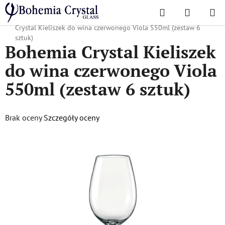
Przejść
Szukaj
KOSZYK
do
Home
/
Popularne kolekcje
/
Dla firm i agencji reklamowych
/
Bohemia
treści
Crystal Kieliszek do wina czerwonego Viola 550ml (zestaw 6
sztuk)
Bohemia Crystal Kieliszek
do wina czerwonego Viola
550ml (zestaw 6 sztuk)
Średnia
Brak oceny
Szczegóły oceny
ocena
produktu
wynosi
0,0
na
5
gwiazdek.