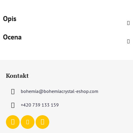
Opis
Ocena
S
t
Kontakt
o
p
bohemia
@
bohemiacrystal-eshop.com
k
a
+420 739 133 159