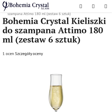
Przejść
Szukaj
KOSZYK
do
Home
/
Popularne kolekcje
/
Attima
/
Bohemia Crystal Kieliszki do
treści
szampana Attimo 180 ml (zestaw 6 sztuk)
Bohemia Crystal Kieliszki
do szampana Attimo 180
ml (zestaw 6 sztuk)
Średnia
1 ocen
Szczegóły oceny
ocena
produktu
wynosi
5,0
na
5
gwiazdek.