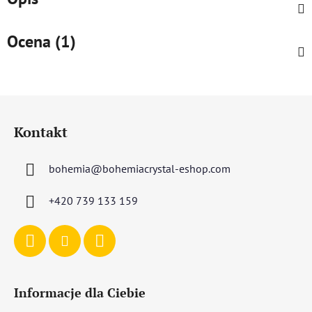
Ocena (1)
S
t
Kontakt
o
p
bohemia
@
bohemiacrystal-eshop.com
k
a
+420 739 133 159
Informacje dla Ciebie