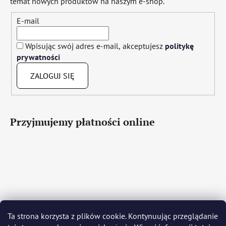
temat nowych produktów na naszym e-shop.
E-mail
Wpisując swój adres e-mail, akceptujesz
politykę
prywatności
ZALOGUJ SIĘ
Przyjmujemy płatności online
Čeština
Slovenčina
English
Deutsch
Magyar
Ta strona korzysta z plików cookie. Kontynuując przeglądanie
Język polski
Română
Italiano
Español
Français