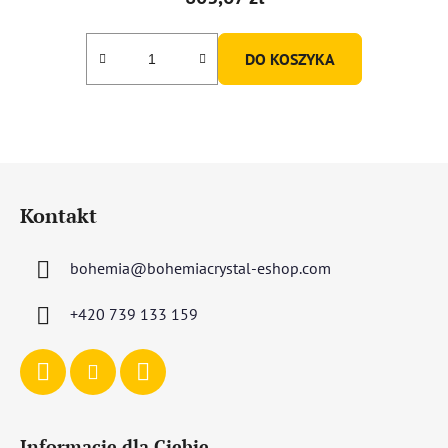
DO KOSZYKA
S
t
Kontakt
o
p
bohemia
@
bohemiacrystal-eshop.com
k
a
+420 739 133 159
Informacje dla Ciebie