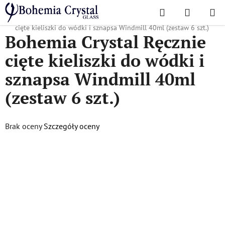
Przejść
Szukaj
KOSZYK
do
Home
/
Popularne kolekcje
/
Wiatraczek
/
Bohemia Crystal Ręcznie
treści
cięte kieliszki do wódki i sznapsa Windmill 40ml (zestaw 6 szt.)
Bohemia Crystal Ręcznie
cięte kieliszki do wódki i
sznapsa Windmill 40ml
(zestaw 6 szt.)
Średnia
Brak oceny
Szczegóły oceny
ocena
produktu
wynosi
0,0
na
5
gwiazdek.