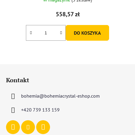
558,57 zł
DO KOSZYKA
S
t
Kontakt
o
p
bohemia
@
bohemiacrystal-eshop.com
k
a
+420 739 133 159