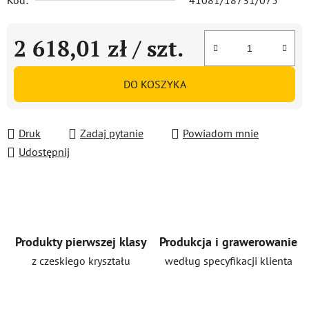
Kod:
41081/18731/075
2 618,01 zł
/ szt.
Cena jednostkowa:
DO KOSZYKA
Druk
Zadaj pytanie
Powiadom mnie
Udostępnij
Produkty pierwszej klasy
Produkcja i grawerowanie
z czeskiego kryształu
według specyfikacji klienta