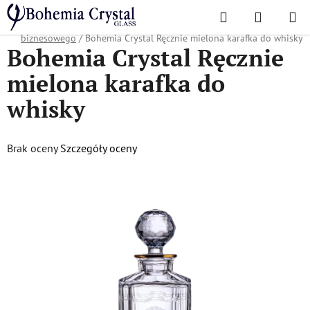
Przejść
Szukaj
KOSZYK
do
Home
/
Popularne kolekcje
/
Oferta świąteczna
/
Prezenty dla partnera
treści
biznesowego
/
Bohemia Crystal Ręcznie mielona karafka do whisky
Bohemia Crystal Ręcznie
mielona karafka do
whisky
Średnia
Brak oceny
Szczegóły oceny
ocena
produktu
wynosi
0,0
na
5
gwiazdek.