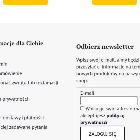
macje dla Ciebie
Odbierz newsletter
Wpisz swój e-mail, a my będz
min
przesyłać ci informacje na te
amówienie
nowych produktów na naszym
shop.
onać zwrotu lub reklamacji
E-mail
a prywatności
Wpisując swój adres e-ma
akceptujesz
politykę
 dostawy i płatności
prywatności
ciej zadawane pytania
ZALOGUJ SIĘ