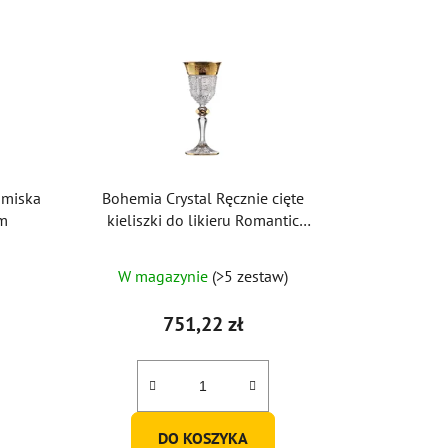
 miska
Bohemia Crystal Ręcznie cięte
m
kieliszki do likieru Romantic
Horizont 60ml (zestaw 2 szt.)
W magazynie
(>5 zestaw)
751,22 zł
DO KOSZYKA