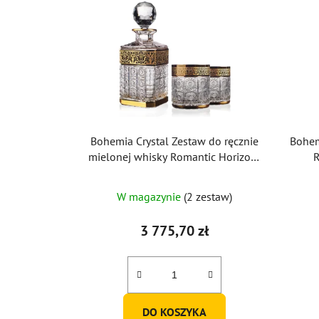
Bohemia Crystal Zestaw do ręcznie
Bohem
mielonej whisky Romantic Horizont
(1 karafka + 2 szklanki)
Średnia
W magazynie
(2 zestaw)
ocena
produktu
3 775,70 zł
wynosi
5,0
na
5
DO KOSZYKA