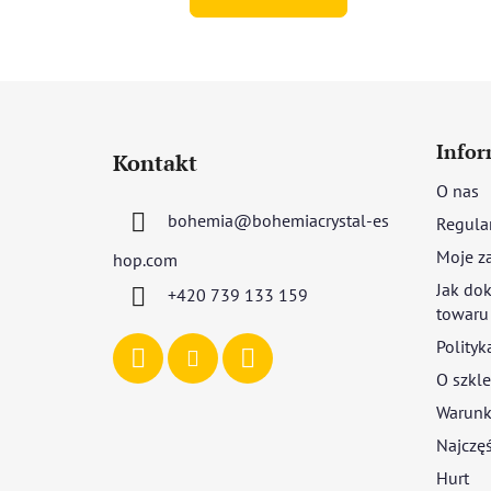
gwiazdek.
S
t
Infor
Kontakt
o
O nas
p
bohemia
@
bohemiacrystal-es
Regula
k
a
Moje z
hop.com
Jak dok
+420 739 133 159
towaru
Polityk
O szkle
Warunki
Najczęś
Hurt