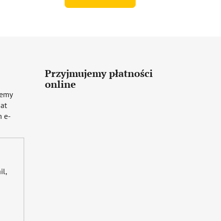
Przyjmujemy płatności
online
iemy
mat
 e-
il,