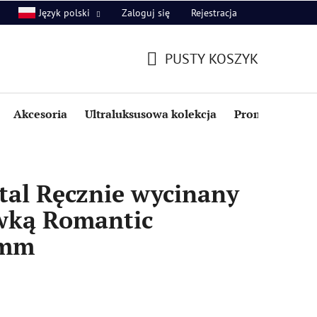
Zaloguj się
Rejestracja
Język polski
PUSTY KOSZYK
KOSZYK
Akcesoria
Ultraluksusowa kolekcja
Promocje i zniż
tal Ręcznie wycinany
ywką Romantic
5mm