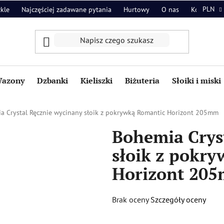
PLN
zkle
Najczęściej zadawane pytania
Hurtowy
O nas
Kontakt
azony
Dzbanki
Kieliszki
Biżuteria
Słoiki i miski
a Crystal Ręcznie wycinany słoik z pokrywką Romantic Horizont 205mm
Bohemia Crys
słoik z pokr
Horizont 20
Średnia
Brak oceny
Szczegóły oceny
ocena