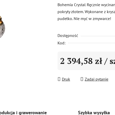
produktu
Bohemia Crystal Ręcznie wycina
wynosi
pokryty złotem. Wykonane z kry
0,0
pudełko. Nie myć w zmywarce!
na
5
Dostępność
gwiazdek.
Kod:
2 394,58 zł
/ s
Cena jednostkowa:
Druk
Zadaj pytanie
Szybka wysyłka
odukcja i grawerowanie