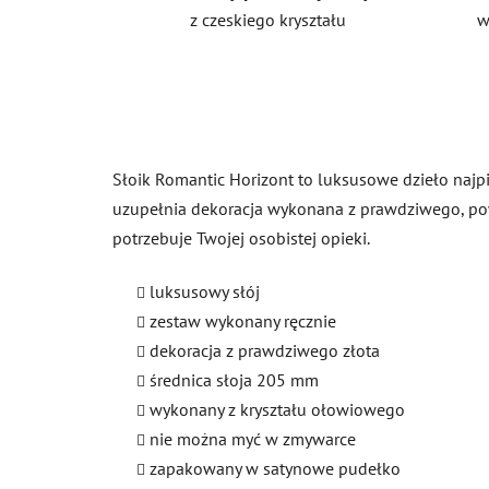
z czeskiego kryształu
w
Słoik Romantic Horizont to luksusowe dzieło najpię
uzupełnia dekoracja wykonana z prawdziwego, pow
potrzebuje Twojej osobistej opieki.
luksusowy słój
zestaw wykonany ręcznie
dekoracja z prawdziwego złota
średnica słoja 205 mm
wykonany z kryształu ołowiowego
nie można myć w zmywarce
zapakowany w satynowe pudełko