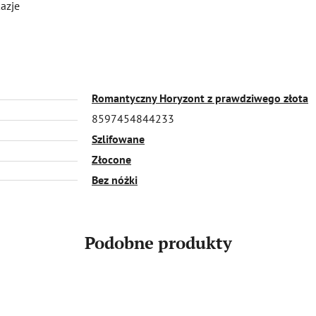
kazje
Romantyczny Horyzont z prawdziwego złota
8597454844233
Szlifowane
Złocone
Bez nóżki
Podobne produkty