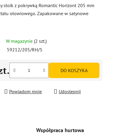
ny słoik z pokrywką Romantic Horizont 205 mm
ształu ołowiowego. Zapakowane w satynowe
W magazynie
(2 szt.)
59212/205/RH/S
zt.
DO KOSZYKA
Powiadom mnie
Udostępnij
Współpraca hurtowa