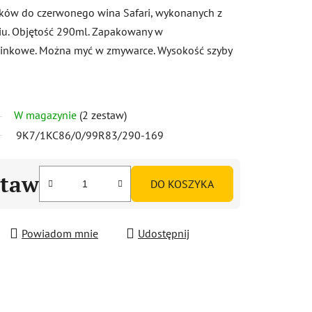
szków do czerwonego wina Safari, wykonanych z
wiu. Objętość 290ml. Zapakowany w
inkowe. Można myć w zmywarce. Wysokość szyby
W magazynie
(2 zestaw)
9K7/1KC86/0/99R83/290-169
staw
DO KOSZYKA
Powiadom mnie
Udostępnij