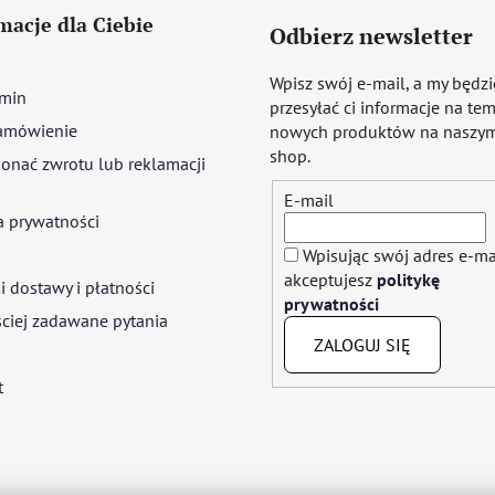
macje dla Ciebie
Odbierz newsletter
Wpisz swój e-mail, a my będz
min
przesyłać ci informacje na te
amówienie
nowych produktów na naszym
shop.
onać zwrotu lub reklamacji
E-mail
a prywatności
Wpisując swój adres e-ma
akceptujesz
politykę
 dostawy i płatności
prywatności
ciej zadawane pytania
ZALOGUJ SIĘ
t