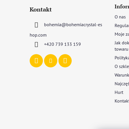
t
Infor
Kontakt
o
O nas
p
bohemia
@
bohemiacrystal-es
Regula
k
a
Moje z
hop.com
Jak dok
+420 739 133 159
towaru
Polityk
O szkle
Warunki
Najczęś
Hurt
Kontak