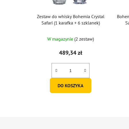
Zestaw do whisky Bohemia Crystal
Bohem
Safari (1 karafka + 6 szklanek)
Sa
W magazynie
(2 zestaw)
489,34 zł
DO KOSZYKA
S