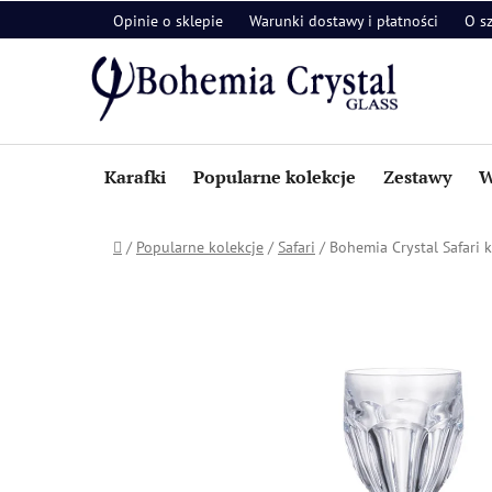
Przejść
Opinie o sklepie
Warunki dostawy i płatności
O s
do
treści
Karafki
Popularne kolekcje
Zestawy
W
Home
/
Popularne kolekcje
/
Safari
/
Bohemia Crystal Safari 