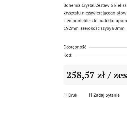
produktu
Bohemia Crystal Zestaw 6 kieli
wynosi
kryształu niezawierającego oło
0,0
ciemnoniebieskie pudełko upom
na
192mm, szerokość szyby 80mm.
5
gwiazdek.
Dostępność
Kod:
258,57 zł
/ ze
Cena jednostkowa:
Druk
Zadaj pytanie