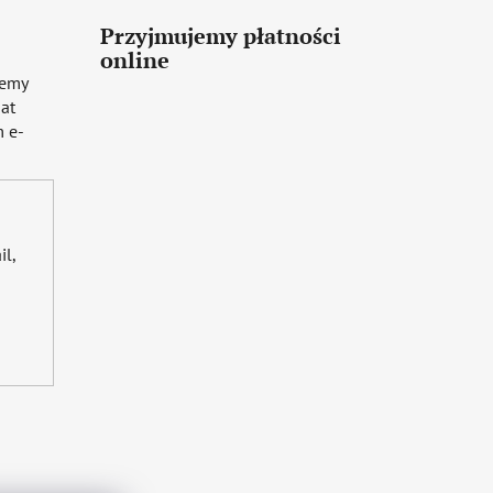
Przyjmujemy płatności
online
iemy
mat
 e-
il,