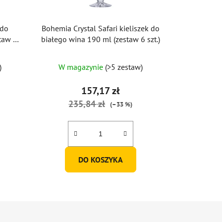
 do
Bohemia Crystal Safari kieliszek do
taw 6
białego wina 190 ml (zestaw 6 szt.)
)
W magazynie
(>5 zestaw)
157,17 zł
235,84 zł
(–33 %)
DO KOSZYKA