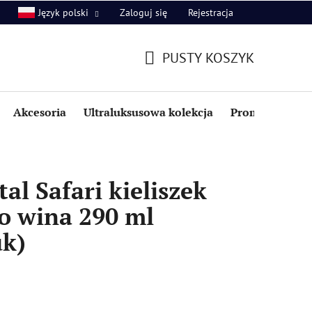
Zaloguj się
Rejestracja
Język polski
PUSTY KOSZYK
KOSZYK
Akcesoria
Ultraluksusowa kolekcja
Promocje i zniż
al Safari kieliszek
o wina 290 ml
uk)