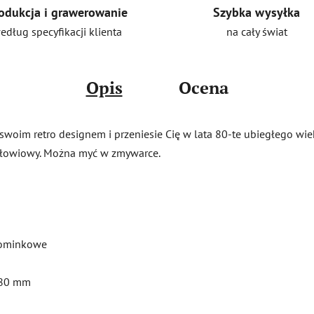
Szybka wysyłka
odukcja i grawerowanie
na cały świat
edług specyfikacji klienta
Opis
Ocena
swoim retro designem i przeniesie Cię w lata 80-te ubiegłego wiek
zołowiowy. Można myć w zmywarce.
pominkowe
 80 mm