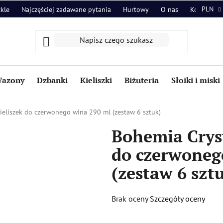
PLN
zkle
Najczęściej zadawane pytania
Hurtowy
O nas
Kontakt
azony
Dzbanki
Kieliszki
Biżuteria
Słoiki i miski
kieliszek do czerwonego wina 290 ml (zestaw 6 sztuk)
Bohemia Cryst
do czerwoneg
(zestaw 6 szt
Średnia
Brak oceny
Szczegóły oceny
ocena