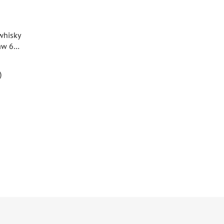
whisky
aw 6
)