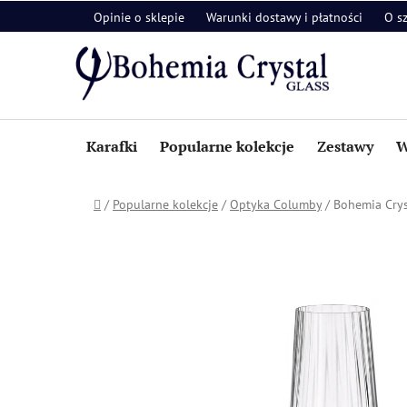
Przejść
Opinie o sklepie
Warunki dostawy i płatności
O s
do
treści
Karafki
Popularne kolekcje
Zestawy
W
Home
/
Popularne kolekcje
/
Optyka Columby
/
Bohemia Crys