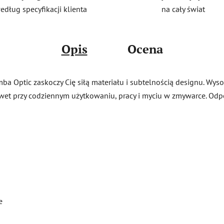
na cały świat
edług specyfikacji klienta
Opis
Ocena
ba Optic zaskoczy Cię siłą materiału i subtelnością designu. Wy
et przy codziennym użytkowaniu, pracy i myciu w zmywarce. Odp
e