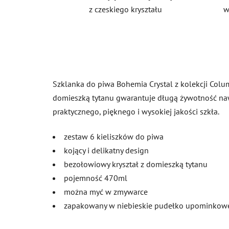
z czeskiego kryształu
w
Szklanka do piwa Bohemia Crystal z kolekcji Colum
domieszką tytanu gwarantuje długą żywotność naw
praktycznego, pięknego i wysokiej jakości szkła.
zestaw 6 kieliszków do piwa
kojący i delikatny design
bezołowiowy kryształ z domieszką tytanu
pojemność 470ml
można myć w zmywarce
zapakowany w niebieskie pudełko upominkow