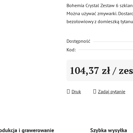
produktu
Bohemia Crystal Zestaw 6 szklan
wynosi
Można używać zmywarki. Dostarc
0,0
bezołowiowy z domieszką tytanu
na
5
Dostępność
gwiazdek.
Kod:
104,37 zł
/ ze
Cena jednostkowa:
Druk
Zadaj pytanie
Szybka wysyłka
odukcja i grawerowanie