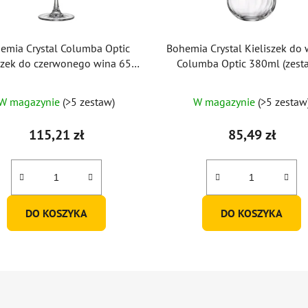
emia Crystal Columba Optic
Bohemia Crystal Kieliszek do 
iszek do czerwonego wina 650
Columba Optic 380ml (zest
ml (zestaw 6 sztuk)
sztuk)
W magazynie
(>5 zestaw)
W magazynie
(>5 zestaw
115,21 zł
85,49 zł
DO KOSZYKA
DO KOSZYKA