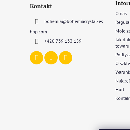
t
Infor
Kontakt
o
O nas
p
bohemia
@
bohemiacrystal-es
Regula
k
a
Moje z
hop.com
Jak dok
+420 739 133 159
towaru
Polityk
O szkle
Warunki
Najczęś
Hurt
Kontak