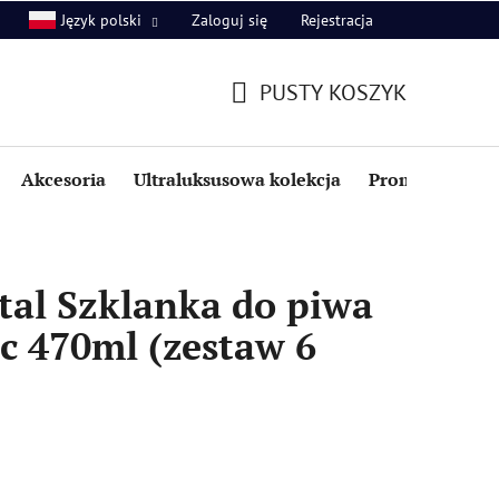
Zaloguj się
Rejestracja
Język polski
PUSTY KOSZYK
KOSZYK
Akcesoria
Ultraluksusowa kolekcja
Promocje i zniż
tal Szklanka do piwa
c 470ml (zestaw 6