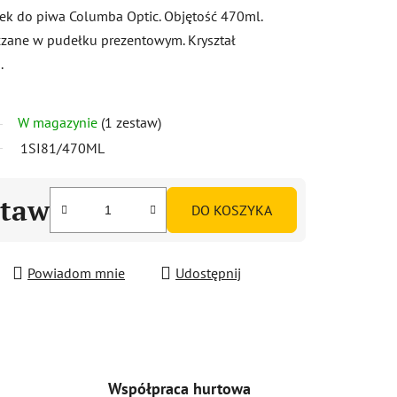
ek do piwa Columba Optic. Objętość 470ml.
zane w pudełku prezentowym. Kryształ
.
W magazynie
(1 zestaw)
1SI81/470ML
staw
DO KOSZYKA
Powiadom mnie
Udostępnij
Współpraca hurtowa