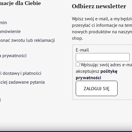
macje dla Ciebie
Odbierz newsletter
Wpisz swój e-mail, a my będz
min
przesyłać ci informacje na te
amówienie
nowych produktów na naszym
shop.
onać zwrotu lub reklamacji
E-mail
a prywatności
Wpisując swój adres e-ma
akceptujesz
politykę
 dostawy i płatności
prywatności
ciej zadawane pytania
ZALOGUJ SIĘ
t