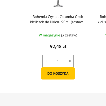
Bohemia Crystal Columba Optic
Boh
kieliszek do likieru 90ml (zestaw 6
kiel
szt.)
W magazynie
(3 zestaw)
92,48 zł
DO KOSZYKA
S