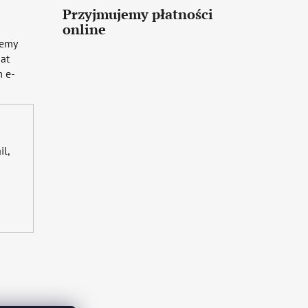
Przyjmujemy płatności
online
iemy
mat
 e-
il,