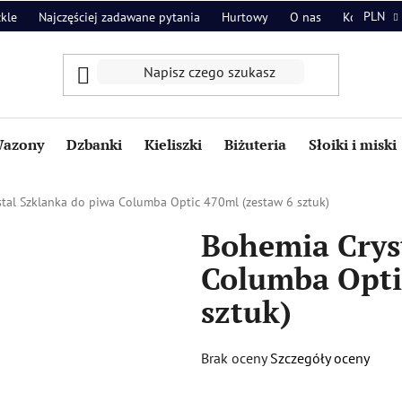
PLN
zkle
Najczęściej zadawane pytania
Hurtowy
O nas
Kontakt
azony
Dzbanki
Kieliszki
Biżuteria
Słoiki i miski
tal Szklanka do piwa Columba Optic 470ml (zestaw 6 sztuk)
Bohemia Crys
Columba Opti
sztuk)
Średnia
Brak oceny
Szczegóły oceny
ocena