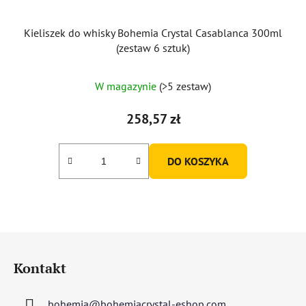
Kieliszek do whisky Bohemia Crystal Casablanca 300ml
(zestaw 6 sztuk)
W magazynie
(>5 zestaw)
258,57 zł
DO KOSZYKA
S
t
Kontakt
o
p
bohemia
@
bohemiacrystal-eshop.com