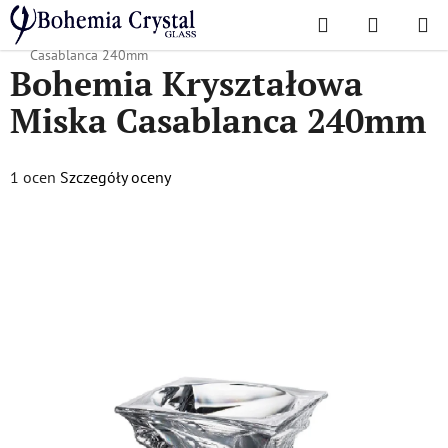
Przejść
Szukaj
KOSZYK
do
Home
/
Popularne kolekcje
/
Casablanka
/
Bohemia Kryształowa Miska
treści
Casablanca 240mm
Bohemia Kryształowa
Miska Casablanca 240mm
Średnia
1 ocen
Szczegóły oceny
ocena
produktu
wynosi
5,0
na
5
gwiazdek.