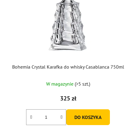
Bohemia Crystal Karafka do whisky Casablanca 750ml
Średnia
W magazynie
(>5 szt.)
ocena
produktu
325 zł
wynosi
5,0
DO KOSZYKA
na
5
gwiazdek.