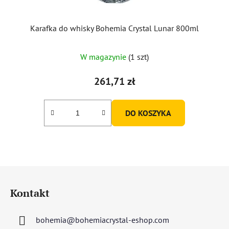
Karafka do whisky Bohemia Crystal Lunar 800ml
W magazynie
(1 szt)
261,71 zł
DO KOSZYKA
S
t
Kontakt
o
p
bohemia
@
bohemiacrystal-eshop.com
k