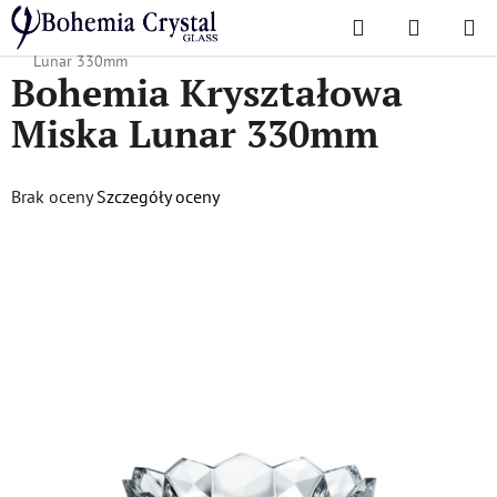
Przejść
Szukaj
KOSZYK
do
Home
/
Popularne kolekcje
/
Księżycowy
/
Bohemia Kryształowa Miska
treści
Lunar 330mm
Bohemia Kryształowa
Miska Lunar 330mm
Średnia
Brak oceny
Szczegóły oceny
ocena
produktu
wynosi
0,0
na
5
gwiazdek.