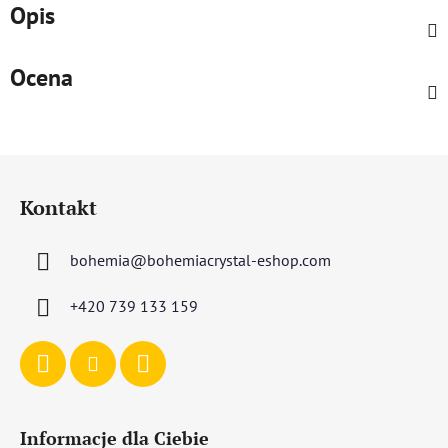
Opis
Ocena
S
t
Kontakt
o
p
bohemia
@
bohemiacrystal-eshop.com
k
a
+420 739 133 159
Informacje dla Ciebie