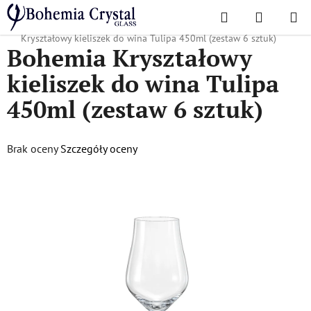
Przejść
Szukaj
KOSZYK
do
Home
/
Popularne kolekcje
/
Dla firm i agencji reklamowych
/
Bohemia
treści
Kryształowy kieliszek do wina Tulipa 450ml (zestaw 6 sztuk)
Bohemia Kryształowy
kieliszek do wina Tulipa
450ml (zestaw 6 sztuk)
Średnia
Brak oceny
Szczegóły oceny
ocena
produktu
wynosi
0,0
na
5
gwiazdek.