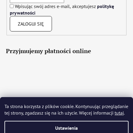
Wpisując swój adres e-mail, akceptujesz
politykę
prywatności
ZALOGUJ SIĘ
Przyjmujemy płatności online
Čeština
Slovenčina
English
Deutsch
Magyar
Ta strona korzysta z plików cookie. Kontynuując przeglądanie
Język polski
Română
Italiano
Español
Français
tej strony, zgadzasz się na ich użycie. Więcej informacji
tutaj
.
Português
Български
Hrvatski
Slovenščina
Srpski
Nederlands
Українська
Ελληνικά
Svenska
Dansk
Ustawienia