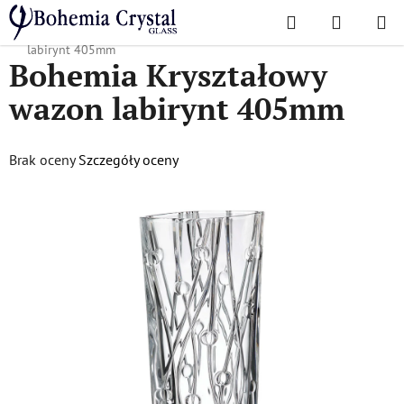
Przejść
Szukaj
KOSZYK
do
Home
/
Popularne kolekcje
/
Labirynt
/
Bohemia Kryształowy wazon
treści
labirynt 405mm
Bohemia Kryształowy
wazon labirynt 405mm
Średnia
Brak oceny
Szczegóły oceny
ocena
produktu
wynosi
0,0
na
5
gwiazdek.