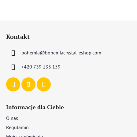
S
t
Kontakt
o
p
bohemia
@
bohemiacrystal-eshop.com
k
a
+420 739 133 159
Informacje dla Ciebie
O nas
Regulamin
Moje zamówienie