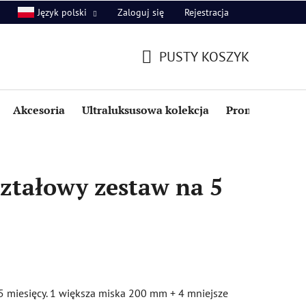
Zaloguj się
Rejestracja
Język polski
PUSTY KOSZYK
KOSZYK
Akcesoria
Ultraluksusowa kolekcja
Promocje i zniż
ztałowy zestaw na 5
5 miesięcy. 1 większa miska 200 mm + 4 mniejsze