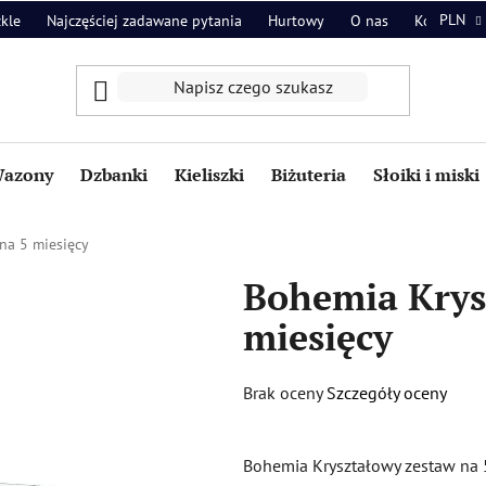
PLN
zkle
Najczęściej zadawane pytania
Hurtowy
O nas
Kontakt
azony
Dzbanki
Kieliszki
Biżuteria
Słoiki i miski
na 5 miesięcy
Bohemia Krys
miesięcy
Średnia
Brak oceny
Szczegóły oceny
ocena
produktu
Bohemia Kryształowy zestaw na 
wynosi