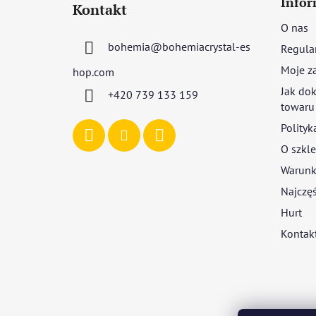
Infor
Kontakt
o
O nas
p
bohemia
@
bohemiacrystal-es
Regula
k
a
Moje z
hop.com
Jak dok
+420 739 133 159
towaru
Polityk
O szkle
Warunki
Najczęś
Hurt
Kontak