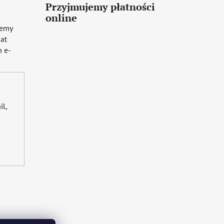
Przyjmujemy płatności
online
iemy
mat
 e-
il,