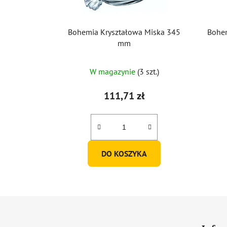
Bohemia Kryształowa Miska 345
Bohe
mm
W magazynie
(3 szt.)
111,71 zł
DO KOSZYKA
S
t