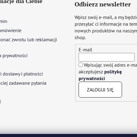
macje dla Ciebie
Odbierz newsletter
Wpisz swój e-mail, a my będz
min
przesyłać ci informacje na te
amówienie
nowych produktów na naszym
shop.
onać zwrotu lub reklamacji
E-mail
a prywatności
Wpisując swój adres e-ma
akceptujesz
politykę
 dostawy i płatności
prywatności
ciej zadawane pytania
ZALOGUJ SIĘ
t