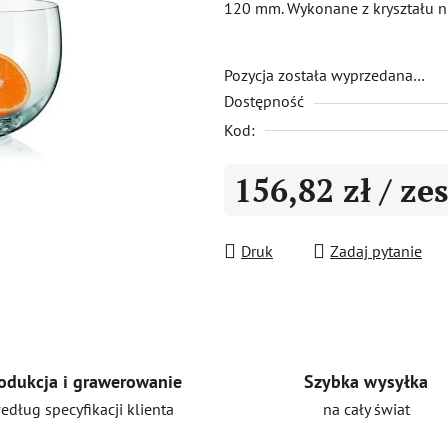
120 mm. Wykonane z kryształu ni
0,0
na
5
Pozycja została wyprzedana…
Dostępność
gwiazdek.
Kod:
156,82 zł
/ ze
Cena jednostkowa:
Druk
Zadaj pytanie
Szybka wysyłka
odukcja i grawerowanie
na cały świat
edług specyfikacji klienta